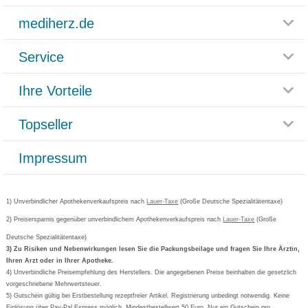
mediherz.de
Service
Glossar
Themenwelten
Ihre Vorteile
Rücksendemöglichkeit
Häufig gestellte Fragen
Reklamationsformular
Impressum
Topseller
Rezeptlieferung
Paketlieferstatus
Datenschutz
Bonusprogramm
Lieferung und Bezahlung
Widerrufsbelehrung
Impressum
Grippostad
Gutschein und Rabatte
Versandkosten
AGB
Bepanthen
Kundenbewertung
Passwort vergessen
Barrierefreiheitserklärung
Cetirizin
Bestellung Post & Fax
Bestellschein ausfüllen
1) Unverbindlicher Apothekenverkaufspreis nach
Cookie-Einstellungen
Lauer-Taxe
(Große Deutsche Spezialitätentaxe)
Orthomol
Deutscher Service Preis
Newsletteranmeldung
2) Preisersparnis gegenüber unverbindlichem Apothekenverkaufspreis nach
Vertrag widerrufen
Lauer-Taxe
(Große
Aspirin
Deutsche Spezialitätentaxe)
Formoline
3) Zu Risiken und Nebenwirkungen lesen Sie die Packungsbeilage und fragen Sie Ihre Ärztin,
Ihren Arzt oder in Ihrer Apotheke.
Wick
4) Unverbindliche Preisempfehlung des Herstellers. Die angegebenen Preise beinhalten die gesetzlich
Eucerin
vorgeschriebene Mehrwertsteuer.
5) Gutschein gültig bei Erstbestellung rezeptfreier Artikel. Registrierung unbedingt notwendig. Keine
Basica
Einlösung über Pay-Pal Express möglich. Mindestbestellwert 50 Euro. Nur ein Gutschein pro