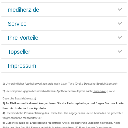
mediherz.de
Service
Glossar
Themenwelten
Ihre Vorteile
Rücksendemöglichkeit
Häufig gestellte Fragen
Reklamationsformular
Impressum
Topseller
Rezeptlieferung
Paketlieferstatus
Datenschutz
Bonusprogramm
Lieferung und Bezahlung
Widerrufsbelehrung
Impressum
Grippostad
Gutschein und Rabatte
Versandkosten
AGB
Bepanthen
Kundenbewertung
Passwort vergessen
Barrierefreiheitserklärung
Cetirizin
Bestellung Post & Fax
Bestellschein ausfüllen
1) Unverbindlicher Apothekenverkaufspreis nach
Cookie-Einstellungen
Lauer-Taxe
(Große Deutsche Spezialitätentaxe)
Orthomol
Deutscher Service Preis
Newsletteranmeldung
2) Preisersparnis gegenüber unverbindlichem Apothekenverkaufspreis nach
Vertrag widerrufen
Lauer-Taxe
(Große
Aspirin
Deutsche Spezialitätentaxe)
Formoline
3) Zu Risiken und Nebenwirkungen lesen Sie die Packungsbeilage und fragen Sie Ihre Ärztin,
Ihren Arzt oder in Ihrer Apotheke.
Wick
4) Unverbindliche Preisempfehlung des Herstellers. Die angegebenen Preise beinhalten die gesetzlich
Eucerin
vorgeschriebene Mehrwertsteuer.
5) Gutschein gültig bei Erstbestellung rezeptfreier Artikel. Registrierung unbedingt notwendig. Keine
Basica
Einlösung über Pay-Pal Express möglich. Mindestbestellwert 50 Euro. Nur ein Gutschein pro