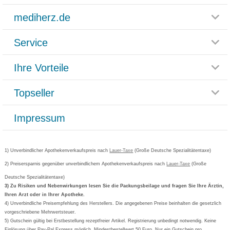
mediherz.de
Service
Glossar
Themenwelten
Ihre Vorteile
Rücksendemöglichkeit
Häufig gestellte Fragen
Reklamationsformular
Impressum
Topseller
Rezeptlieferung
Paketlieferstatus
Datenschutz
Bonusprogramm
Lieferung und Bezahlung
Widerrufsbelehrung
Impressum
Grippostad
Gutschein und Rabatte
Versandkosten
AGB
Bepanthen
Kundenbewertung
Passwort vergessen
Barrierefreiheitserklärung
Cetirizin
Bestellung Post & Fax
Bestellschein ausfüllen
1) Unverbindlicher Apothekenverkaufspreis nach
Cookie-Einstellungen
Lauer-Taxe
(Große Deutsche Spezialitätentaxe)
Orthomol
Deutscher Service Preis
Newsletteranmeldung
2) Preisersparnis gegenüber unverbindlichem Apothekenverkaufspreis nach
Vertrag widerrufen
Lauer-Taxe
(Große
Aspirin
Deutsche Spezialitätentaxe)
Formoline
3) Zu Risiken und Nebenwirkungen lesen Sie die Packungsbeilage und fragen Sie Ihre Ärztin,
Ihren Arzt oder in Ihrer Apotheke.
Wick
4) Unverbindliche Preisempfehlung des Herstellers. Die angegebenen Preise beinhalten die gesetzlich
Eucerin
vorgeschriebene Mehrwertsteuer.
5) Gutschein gültig bei Erstbestellung rezeptfreier Artikel. Registrierung unbedingt notwendig. Keine
Basica
Einlösung über Pay-Pal Express möglich. Mindestbestellwert 50 Euro. Nur ein Gutschein pro