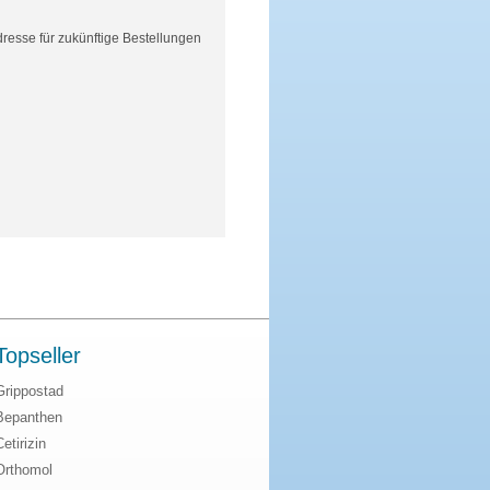
resse für zukünftige Bestellungen
Topseller
Grippostad
Bepanthen
Cetirizin
Orthomol