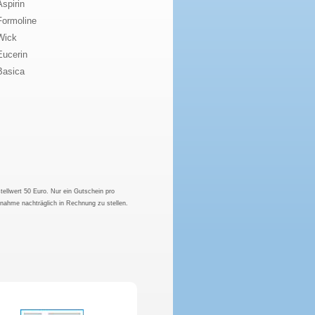
Aspirin
Formoline
Wick
Eucerin
Basica
tellwert 50 Euro. Nur ein Gutschein pro
hnahme nachträglich in Rechnung zu stellen.