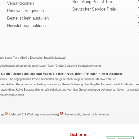
Bestellung Post & Fax
Versandkosten
Deutscher Service Preis
Passwort vergessen
Bestellschein ausfüllen
Newsletteranmeldung
nach
Lauer-Taxe
(Große Deutsche Spezialitätentaxe)
m Apothekenverkaufspreis nach
Lauer-Taxe
(Große Deutsche Spezialitätentaxe)
ie die Packungsbeilage und fragen Sie Ihre Ärztin, Ihren Arzt oder in Ihrer Apotheke.
ellers. Die angegebenen Preise beinhalten die gesetzlich vorgeschriebene Mehrwertsteuer.
tfreier Artikel. Registrierung unbedingt notwendig. Keine Einlösung über Pay-Pal Express möglich. Mindestbes
verwendbar. Keine Barauszahlung. Wir behalten uns vor, den Gutscheinbetrag bei unberechtigter Inanspruc
ndkostenpauschale
.
tig)
Lieferzeit 2-3 Werktage (versandfertig)
Ausverkauft, derzeit nicht lieferbar
Sicherheit