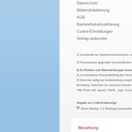
Datenschutz
Widerrufsbelehrung
AGB
Barrierefreiheitserklärung
Cookie-Einstellungen
Vertrag widerrufen
1) Unverbindlicher Apothekenverkaufspreis 
2) Preisersparnis gegenüber unverbindliche
3) Zu Risiken und Nebenwirkungen lesen S
4) Unverbindliche Preisempfehlung des Herst
5) Gutschein gültig bei Erstbestellung rezep
Bestellung. Gutschein nur einmal pro Kunde 
*Alle Preise inkl. gesetzl. MwSt., zzgl.
Versa
Angabe zur Lieferfristanzeige
Sofort lieferbar, 1-2 Werktage (versandfer
Bezahlung