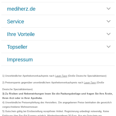
mediherz.de
Service
Glossar
Themenwelten
Ihre Vorteile
Rücksendemöglichkeit
Häufig gestellte Fragen
Reklamationsformular
Impressum
Topseller
Rezeptlieferung
Paketlieferstatus
Datenschutz
Bonusprogramm
Lieferung und Bezahlung
Widerrufsbelehrung
Impressum
Grippostad
Gutschein und Rabatte
Versandkosten
AGB
Bepanthen
Kundenbewertung
Passwort vergessen
Barrierefreiheitserklärung
Cetirizin
Bestellung Post & Fax
Bestellschein ausfüllen
1) Unverbindlicher Apothekenverkaufspreis nach
Cookie-Einstellungen
Lauer-Taxe
(Große Deutsche Spezialitätentaxe)
Orthomol
Deutscher Service Preis
Newsletteranmeldung
2) Preisersparnis gegenüber unverbindlichem Apothekenverkaufspreis nach
Vertrag widerrufen
Lauer-Taxe
(Große
Aspirin
Deutsche Spezialitätentaxe)
Formoline
3) Zu Risiken und Nebenwirkungen lesen Sie die Packungsbeilage und fragen Sie Ihre Ärztin,
Ihren Arzt oder in Ihrer Apotheke.
Wick
4) Unverbindliche Preisempfehlung des Herstellers. Die angegebenen Preise beinhalten die gesetzlich
Eucerin
vorgeschriebene Mehrwertsteuer.
5) Gutschein gültig bei Erstbestellung rezeptfreier Artikel. Registrierung unbedingt notwendig. Keine
Basica
Einlösung über Pay-Pal Express möglich. Mindestbestellwert 50 Euro. Nur ein Gutschein pro