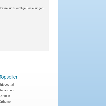
resse für zukünftige Bestellungen
Topseller
Grippostad
Bepanthen
Cetirizin
Orthomol