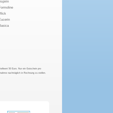
Aspirin
Formoline
Wick
Eucerin
Basica
tellwert 50 Euro. Nur ein Gutschein pro
hnahme nachträglich in Rechnung zu stellen.