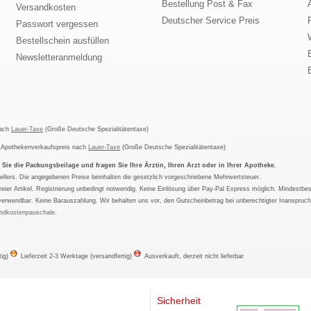
Bestellung Post & Fax
Versandkosten
Deutscher Service Preis
Passwort vergessen
Bestellschein ausfüllen
Newsletteranmeldung
nach
Lauer-Taxe
(Große Deutsche Spezialitätentaxe)
m Apothekenverkaufspreis nach
Lauer-Taxe
(Große Deutsche Spezialitätentaxe)
ie die Packungsbeilage und fragen Sie Ihre Ärztin, Ihren Arzt oder in Ihrer Apotheke.
ellers. Die angegebenen Preise beinhalten die gesetzlich vorgeschriebene Mehrwertsteuer.
tfreier Artikel. Registrierung unbedingt notwendig. Keine Einlösung über Pay-Pal Express möglich. Mindestbes
verwendbar. Keine Barauszahlung. Wir behalten uns vor, den Gutscheinbetrag bei unberechtigter Inanspruc
ndkostenpauschale
.
tig)
Lieferzeit 2-3 Werktage (versandfertig)
Ausverkauft, derzeit nicht lieferbar
Sicherheit