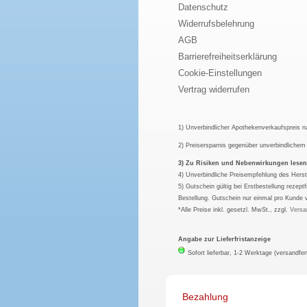
Datenschutz
Widerrufsbelehrung
AGB
Barrierefreiheitserklärung
Cookie-Einstellungen
Vertrag widerrufen
1) Unverbindlicher Apothekenverkaufspreis 
2) Preisersparnis gegenüber unverbindliche
3) Zu Risiken und Nebenwirkungen lesen S
4) Unverbindliche Preisempfehlung des Herst
5) Gutschein gültig bei Erstbestellung rezep
Bestellung. Gutschein nur einmal pro Kunde 
*Alle Preise inkl. gesetzl. MwSt., zzgl.
Versa
Angabe zur Lieferfristanzeige
Sofort lieferbar, 1-2 Werktage (versandfer
Bezahlung