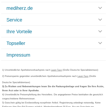
mediherz.de
Service
Glossar
Themenwelten
Ihre Vorteile
Rücksendemöglichkeit
Häufig gestellte Fragen
Reklamationsformular
Impressum
Topseller
Rezeptlieferung
Paketlieferstatus
Datenschutz
Bonusprogramm
Lieferung und Bezahlung
Widerrufsbelehrung
Impressum
Grippostad
Gutschein und Rabatte
Versandkosten
AGB
Bepanthen
Kundenbewertung
Passwort vergessen
Barrierefreiheitserklärung
Cetirizin
Bestellung Post & Fax
Bestellschein ausfüllen
1) Unverbindlicher Apothekenverkaufspreis nach
Cookie-Einstellungen
Lauer-Taxe
(Große Deutsche Spezialitätentaxe)
Orthomol
Deutscher Service Preis
Newsletteranmeldung
2) Preisersparnis gegenüber unverbindlichem Apothekenverkaufspreis nach
Vertrag widerrufen
Lauer-Taxe
(Große
Aspirin
Deutsche Spezialitätentaxe)
Formoline
3) Zu Risiken und Nebenwirkungen lesen Sie die Packungsbeilage und fragen Sie Ihre Ärztin,
Ihren Arzt oder in Ihrer Apotheke.
Wick
4) Unverbindliche Preisempfehlung des Herstellers. Die angegebenen Preise beinhalten die gesetzlich
Eucerin
vorgeschriebene Mehrwertsteuer.
5) Gutschein gültig bei Erstbestellung rezeptfreier Artikel. Registrierung unbedingt notwendig. Keine
Basica
Einlösung über Pay-Pal Express möglich. Mindestbestellwert 50 Euro. Nur ein Gutschein pro