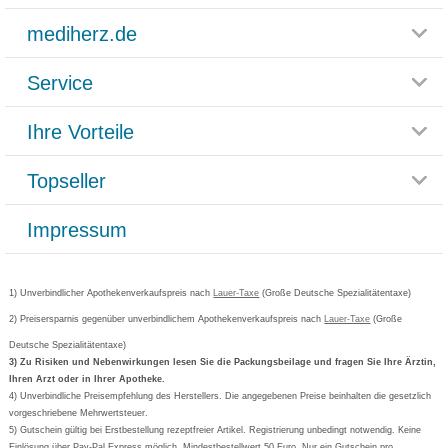
mediherz.de
Service
Glossar
Themenwelten
Ihre Vorteile
Rücksendemöglichkeit
Häufig gestellte Fragen
Reklamationsformular
Impressum
Topseller
Rezeptlieferung
Paketlieferstatus
Datenschutz
Bonusprogramm
Lieferung und Bezahlung
Widerrufsbelehrung
Impressum
Grippostad
Gutschein und Rabatte
Versandkosten
AGB
Bepanthen
Kundenbewertung
Passwort vergessen
Barrierefreiheitserklärung
Cetirizin
Bestellung Post & Fax
Bestellschein ausfüllen
1) Unverbindlicher Apothekenverkaufspreis nach
Cookie-Einstellungen
Lauer-Taxe
(Große Deutsche Spezialitätentaxe)
Orthomol
Deutscher Service Preis
Newsletteranmeldung
2) Preisersparnis gegenüber unverbindlichem Apothekenverkaufspreis nach
Vertrag widerrufen
Lauer-Taxe
(Große
Aspirin
Deutsche Spezialitätentaxe)
Formoline
3) Zu Risiken und Nebenwirkungen lesen Sie die Packungsbeilage und fragen Sie Ihre Ärztin,
Ihren Arzt oder in Ihrer Apotheke.
Wick
4) Unverbindliche Preisempfehlung des Herstellers. Die angegebenen Preise beinhalten die gesetzlich
Eucerin
vorgeschriebene Mehrwertsteuer.
5) Gutschein gültig bei Erstbestellung rezeptfreier Artikel. Registrierung unbedingt notwendig. Keine
Basica
Einlösung über Pay-Pal Express möglich. Mindestbestellwert 50 Euro. Nur ein Gutschein pro