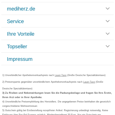
mediherz.de
Service
Glossar
Themenwelten
Ihre Vorteile
Rücksendemöglichkeit
Häufig gestellte Fragen
Reklamationsformular
Impressum
Topseller
Rezeptlieferung
Paketlieferstatus
Datenschutz
Bonusprogramm
Lieferung und Bezahlung
Widerrufsbelehrung
Impressum
Grippostad
Gutschein und Rabatte
Versandkosten
AGB
Bepanthen
Kundenbewertung
Passwort vergessen
Barrierefreiheitserklärung
Cetirizin
Bestellung Post & Fax
Bestellschein ausfüllen
1) Unverbindlicher Apothekenverkaufspreis nach
Cookie-Einstellungen
Lauer-Taxe
(Große Deutsche Spezialitätentaxe)
Orthomol
Deutscher Service Preis
Newsletteranmeldung
2) Preisersparnis gegenüber unverbindlichem Apothekenverkaufspreis nach
Vertrag widerrufen
Lauer-Taxe
(Große
Aspirin
Deutsche Spezialitätentaxe)
Formoline
3) Zu Risiken und Nebenwirkungen lesen Sie die Packungsbeilage und fragen Sie Ihre Ärztin,
Ihren Arzt oder in Ihrer Apotheke.
Wick
4) Unverbindliche Preisempfehlung des Herstellers. Die angegebenen Preise beinhalten die gesetzlich
Eucerin
vorgeschriebene Mehrwertsteuer.
5) Gutschein gültig bei Erstbestellung rezeptfreier Artikel. Registrierung unbedingt notwendig. Keine
Basica
Einlösung über Pay-Pal Express möglich. Mindestbestellwert 50 Euro. Nur ein Gutschein pro