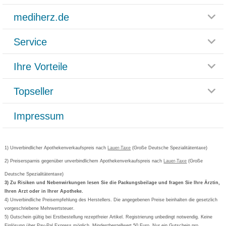
mediherz.de
Service
Glossar
Themenwelten
Ihre Vorteile
Rücksendemöglichkeit
Häufig gestellte Fragen
Reklamationsformular
Impressum
Topseller
Rezeptlieferung
Paketlieferstatus
Datenschutz
Bonusprogramm
Lieferung und Bezahlung
Widerrufsbelehrung
Impressum
Grippostad
Gutschein und Rabatte
Versandkosten
AGB
Bepanthen
Kundenbewertung
Passwort vergessen
Barrierefreiheitserklärung
Cetirizin
Bestellung Post & Fax
Bestellschein ausfüllen
1) Unverbindlicher Apothekenverkaufspreis nach
Cookie-Einstellungen
Lauer-Taxe
(Große Deutsche Spezialitätentaxe)
Orthomol
Deutscher Service Preis
Newsletteranmeldung
2) Preisersparnis gegenüber unverbindlichem Apothekenverkaufspreis nach
Vertrag widerrufen
Lauer-Taxe
(Große
Aspirin
Deutsche Spezialitätentaxe)
Formoline
3) Zu Risiken und Nebenwirkungen lesen Sie die Packungsbeilage und fragen Sie Ihre Ärztin,
Ihren Arzt oder in Ihrer Apotheke.
Wick
4) Unverbindliche Preisempfehlung des Herstellers. Die angegebenen Preise beinhalten die gesetzlich
Eucerin
vorgeschriebene Mehrwertsteuer.
5) Gutschein gültig bei Erstbestellung rezeptfreier Artikel. Registrierung unbedingt notwendig. Keine
Basica
Einlösung über Pay-Pal Express möglich. Mindestbestellwert 50 Euro. Nur ein Gutschein pro