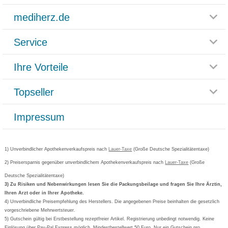
mediherz.de
Service
Glossar
Themenwelten
Ihre Vorteile
Rücksendemöglichkeit
Häufig gestellte Fragen
Reklamationsformular
Impressum
Topseller
Rezeptlieferung
Paketlieferstatus
Datenschutz
Bonusprogramm
Lieferung und Bezahlung
Widerrufsbelehrung
Impressum
Grippostad
Gutschein und Rabatte
Versandkosten
AGB
Bepanthen
Kundenbewertung
Passwort vergessen
Barrierefreiheitserklärung
Cetirizin
Bestellung Post & Fax
Bestellschein ausfüllen
1) Unverbindlicher Apothekenverkaufspreis nach
Cookie-Einstellungen
Lauer-Taxe
(Große Deutsche Spezialitätentaxe)
Orthomol
Deutscher Service Preis
Newsletteranmeldung
2) Preisersparnis gegenüber unverbindlichem Apothekenverkaufspreis nach
Vertrag widerrufen
Lauer-Taxe
(Große
Aspirin
Deutsche Spezialitätentaxe)
Formoline
3) Zu Risiken und Nebenwirkungen lesen Sie die Packungsbeilage und fragen Sie Ihre Ärztin,
Ihren Arzt oder in Ihrer Apotheke.
Wick
4) Unverbindliche Preisempfehlung des Herstellers. Die angegebenen Preise beinhalten die gesetzlich
Eucerin
vorgeschriebene Mehrwertsteuer.
5) Gutschein gültig bei Erstbestellung rezeptfreier Artikel. Registrierung unbedingt notwendig. Keine
Basica
Einlösung über Pay-Pal Express möglich. Mindestbestellwert 50 Euro. Nur ein Gutschein pro