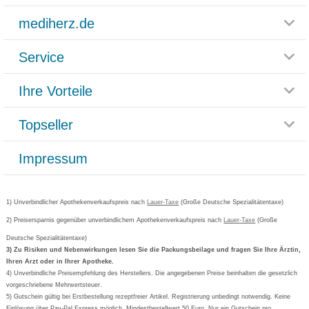
mediherz.de
Service
Glossar
Themenwelten
Ihre Vorteile
Rücksendemöglichkeit
Häufig gestellte Fragen
Reklamationsformular
Impressum
Topseller
Rezeptlieferung
Paketlieferstatus
Datenschutz
Bonusprogramm
Lieferung und Bezahlung
Widerrufsbelehrung
Impressum
Grippostad
Gutschein und Rabatte
Versandkosten
AGB
Bepanthen
Kundenbewertung
Passwort vergessen
Barrierefreiheitserklärung
Cetirizin
Bestellung Post & Fax
Bestellschein ausfüllen
1) Unverbindlicher Apothekenverkaufspreis nach
Cookie-Einstellungen
Lauer-Taxe
(Große Deutsche Spezialitätentaxe)
Orthomol
Deutscher Service Preis
Newsletteranmeldung
2) Preisersparnis gegenüber unverbindlichem Apothekenverkaufspreis nach
Vertrag widerrufen
Lauer-Taxe
(Große
Aspirin
Deutsche Spezialitätentaxe)
Formoline
3) Zu Risiken und Nebenwirkungen lesen Sie die Packungsbeilage und fragen Sie Ihre Ärztin,
Ihren Arzt oder in Ihrer Apotheke.
Wick
4) Unverbindliche Preisempfehlung des Herstellers. Die angegebenen Preise beinhalten die gesetzlich
Eucerin
vorgeschriebene Mehrwertsteuer.
5) Gutschein gültig bei Erstbestellung rezeptfreier Artikel. Registrierung unbedingt notwendig. Keine
Basica
Einlösung über Pay-Pal Express möglich. Mindestbestellwert 50 Euro. Nur ein Gutschein pro