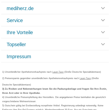
mediherz.de
Service
Glossar
Themenwelten
Ihre Vorteile
Rücksendemöglichkeit
Häufig gestellte Fragen
Reklamationsformular
Impressum
Topseller
Rezeptlieferung
Paketlieferstatus
Datenschutz
Bonusprogramm
Lieferung und Bezahlung
Widerrufsbelehrung
Impressum
Grippostad
Gutschein und Rabatte
Versandkosten
AGB
Bepanthen
Kundenbewertung
Passwort vergessen
Barrierefreiheitserklärung
Cetirizin
Bestellung Post & Fax
Bestellschein ausfüllen
1) Unverbindlicher Apothekenverkaufspreis nach
Cookie-Einstellungen
Lauer-Taxe
(Große Deutsche Spezialitätentaxe)
Orthomol
Deutscher Service Preis
Newsletteranmeldung
2) Preisersparnis gegenüber unverbindlichem Apothekenverkaufspreis nach
Vertrag widerrufen
Lauer-Taxe
(Große
Aspirin
Deutsche Spezialitätentaxe)
Formoline
3) Zu Risiken und Nebenwirkungen lesen Sie die Packungsbeilage und fragen Sie Ihre Ärztin,
Ihren Arzt oder in Ihrer Apotheke.
Wick
4) Unverbindliche Preisempfehlung des Herstellers. Die angegebenen Preise beinhalten die gesetzlich
Eucerin
vorgeschriebene Mehrwertsteuer.
5) Gutschein gültig bei Erstbestellung rezeptfreier Artikel. Registrierung unbedingt notwendig. Keine
Basica
Einlösung über Pay-Pal Express möglich. Mindestbestellwert 50 Euro. Nur ein Gutschein pro