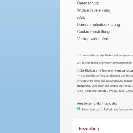
Datenschutz
Widerrufsbelehrung
AGB
Barrierefreiheitserklärung
Cookie-Einstellungen
Vertrag widerrufen
1) Unverbindlicher Apothekenverkaufspreis 
2) Preisersparnis gegenüber unverbindliche
3) Zu Risiken und Nebenwirkungen lesen S
4) Unverbindliche Preisempfehlung des Herst
5) Gutschein gültig bei Erstbestellung rezep
Bestellung. Gutschein nur einmal pro Kunde 
*Alle Preise inkl. gesetzl. MwSt., zzgl.
Versa
Angabe zur Lieferfristanzeige
Sofort lieferbar, 1-2 Werktage (versandfer
Bezahlung