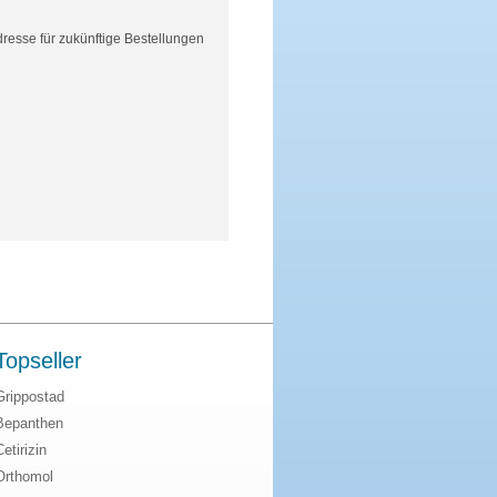
resse für zukünftige Bestellungen
Topseller
Grippostad
Bepanthen
Cetirizin
Orthomol