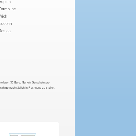
Aspirin
Formoline
Wick
Eucerin
Basica
tellwert 50 Euro. Nur ein Gutschein pro
hnahme nachträglich in Rechnung zu stellen.