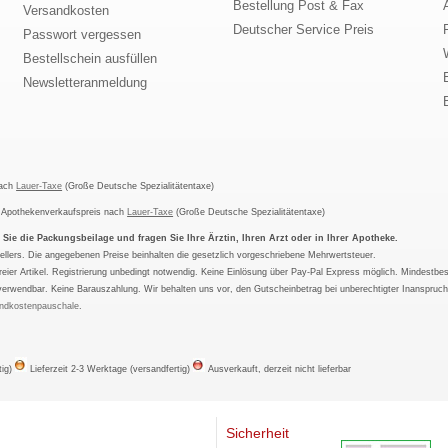
Bestellung Post & Fax
Versandkosten
Deutscher Service Preis
Passwort vergessen
Bestellschein ausfüllen
Newsletteranmeldung
nach
Lauer-Taxe
(Große Deutsche Spezialitätentaxe)
m Apothekenverkaufspreis nach
Lauer-Taxe
(Große Deutsche Spezialitätentaxe)
ie die Packungsbeilage und fragen Sie Ihre Ärztin, Ihren Arzt oder in Ihrer Apotheke.
ellers. Die angegebenen Preise beinhalten die gesetzlich vorgeschriebene Mehrwertsteuer.
tfreier Artikel. Registrierung unbedingt notwendig. Keine Einlösung über Pay-Pal Express möglich. Mindestbes
verwendbar. Keine Barauszahlung. Wir behalten uns vor, den Gutscheinbetrag bei unberechtigter Inanspruc
ndkostenpauschale
.
tig)
Lieferzeit 2-3 Werktage (versandfertig)
Ausverkauft, derzeit nicht lieferbar
Sicherheit