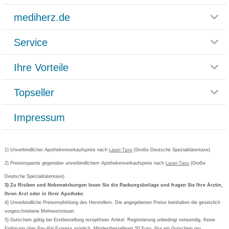
mediherz.de
Service
Glossar
Themenwelten
Ihre Vorteile
Rücksendemöglichkeit
Häufig gestellte Fragen
Reklamationsformular
Impressum
Topseller
Rezeptlieferung
Paketlieferstatus
Datenschutz
Bonusprogramm
Lieferung und Bezahlung
Widerrufsbelehrung
Impressum
Grippostad
Gutschein und Rabatte
Versandkosten
AGB
Bepanthen
Kundenbewertung
Passwort vergessen
Barrierefreiheitserklärung
Cetirizin
Bestellung Post & Fax
Bestellschein ausfüllen
1) Unverbindlicher Apothekenverkaufspreis nach
Cookie-Einstellungen
Lauer-Taxe
(Große Deutsche Spezialitätentaxe)
Orthomol
Deutscher Service Preis
Newsletteranmeldung
2) Preisersparnis gegenüber unverbindlichem Apothekenverkaufspreis nach
Vertrag widerrufen
Lauer-Taxe
(Große
Aspirin
Deutsche Spezialitätentaxe)
Formoline
3) Zu Risiken und Nebenwirkungen lesen Sie die Packungsbeilage und fragen Sie Ihre Ärztin,
Ihren Arzt oder in Ihrer Apotheke.
Wick
4) Unverbindliche Preisempfehlung des Herstellers. Die angegebenen Preise beinhalten die gesetzlich
Eucerin
vorgeschriebene Mehrwertsteuer.
5) Gutschein gültig bei Erstbestellung rezeptfreier Artikel. Registrierung unbedingt notwendig. Keine
Basica
Einlösung über Pay-Pal Express möglich. Mindestbestellwert 50 Euro. Nur ein Gutschein pro