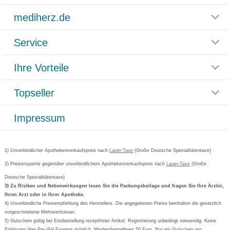
mediherz.de
Service
Glossar
Themenwelten
Ihre Vorteile
Rücksendemöglichkeit
Häufig gestellte Fragen
Reklamationsformular
Impressum
Topseller
Rezeptlieferung
Paketlieferstatus
Datenschutz
Bonusprogramm
Lieferung und Bezahlung
Widerrufsbelehrung
Impressum
Grippostad
Gutschein und Rabatte
Versandkosten
AGB
Bepanthen
Kundenbewertung
Passwort vergessen
Barrierefreiheitserklärung
Cetirizin
Bestellung Post & Fax
Bestellschein ausfüllen
1) Unverbindlicher Apothekenverkaufspreis nach
Cookie-Einstellungen
Lauer-Taxe
(Große Deutsche Spezialitätentaxe)
Orthomol
Deutscher Service Preis
Newsletteranmeldung
2) Preisersparnis gegenüber unverbindlichem Apothekenverkaufspreis nach
Vertrag widerrufen
Lauer-Taxe
(Große
Aspirin
Deutsche Spezialitätentaxe)
Formoline
3) Zu Risiken und Nebenwirkungen lesen Sie die Packungsbeilage und fragen Sie Ihre Ärztin,
Ihren Arzt oder in Ihrer Apotheke.
Wick
4) Unverbindliche Preisempfehlung des Herstellers. Die angegebenen Preise beinhalten die gesetzlich
Eucerin
vorgeschriebene Mehrwertsteuer.
5) Gutschein gültig bei Erstbestellung rezeptfreier Artikel. Registrierung unbedingt notwendig. Keine
Basica
Einlösung über Pay-Pal Express möglich. Mindestbestellwert 50 Euro. Nur ein Gutschein pro