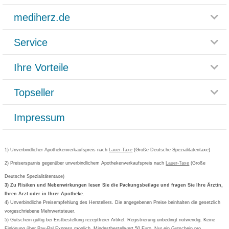
mediherz.de
Service
Glossar
Themenwelten
Ihre Vorteile
Rücksendemöglichkeit
Häufig gestellte Fragen
Reklamationsformular
Impressum
Topseller
Rezeptlieferung
Paketlieferstatus
Datenschutz
Bonusprogramm
Lieferung und Bezahlung
Widerrufsbelehrung
Impressum
Grippostad
Gutschein und Rabatte
Versandkosten
AGB
Bepanthen
Kundenbewertung
Passwort vergessen
Barrierefreiheitserklärung
Cetirizin
Bestellung Post & Fax
Bestellschein ausfüllen
1) Unverbindlicher Apothekenverkaufspreis nach
Cookie-Einstellungen
Lauer-Taxe
(Große Deutsche Spezialitätentaxe)
Orthomol
Deutscher Service Preis
Newsletteranmeldung
2) Preisersparnis gegenüber unverbindlichem Apothekenverkaufspreis nach
Vertrag widerrufen
Lauer-Taxe
(Große
Aspirin
Deutsche Spezialitätentaxe)
Formoline
3) Zu Risiken und Nebenwirkungen lesen Sie die Packungsbeilage und fragen Sie Ihre Ärztin,
Ihren Arzt oder in Ihrer Apotheke.
Wick
4) Unverbindliche Preisempfehlung des Herstellers. Die angegebenen Preise beinhalten die gesetzlich
Eucerin
vorgeschriebene Mehrwertsteuer.
5) Gutschein gültig bei Erstbestellung rezeptfreier Artikel. Registrierung unbedingt notwendig. Keine
Basica
Einlösung über Pay-Pal Express möglich. Mindestbestellwert 50 Euro. Nur ein Gutschein pro