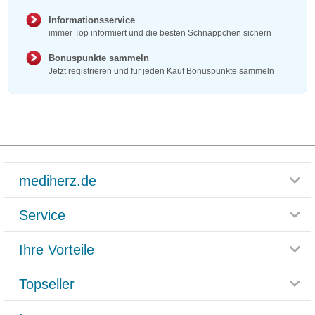
Informationsservice
immer Top informiert und die besten Schnäppchen sichern
Bonuspunkte sammeln
Jetzt registrieren und für jeden Kauf Bonuspunkte sammeln
mediherz.de
Service
Glossar
Themenwelten
Ihre Vorteile
Rücksendemöglichkeit
Häufig gestellte Fragen
Reklamationsformular
Impressum
Topseller
Rezeptlieferung
Paketlieferstatus
Datenschutz
Bonusprogramm
Lieferung und Bezahlung
Widerrufsbelehrung