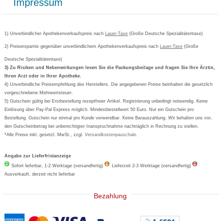
Impressum
Grippostad
Gutschein und Rabatte
Versandkosten
AGB
Bepanthen
Kundenbewertung
Passwort vergessen
Barrierefreiheitserklärung
Cetirizin
Bestellung Post & Fax
Bestellschein ausfüllen
1) Unverbindlicher Apothekenverkaufspreis nach
Cookie-Einstellungen
Lauer-Taxe
(Große Deutsche Spezialitätentaxe)
Orthomol
Deutscher Service Preis
Newsletteranmeldung
2) Preisersparnis gegenüber unverbindlichem Apothekenverkaufspreis nach
Vertrag widerrufen
Lauer-Taxe
(Große
Aspirin
Deutsche Spezialitätentaxe)
Formoline
3) Zu Risiken und Nebenwirkungen lesen Sie die Packungsbeilage und fragen Sie Ihre Ärztin,
Ihren Arzt oder in Ihrer Apotheke.
Wick
4) Unverbindliche Preisempfehlung des Herstellers. Die angegebenen Preise beinhalten die gesetzlich
Eucerin
vorgeschriebene Mehrwertsteuer.
5) Gutschein gültig bei Erstbestellung rezeptfreier Artikel. Registrierung unbedingt notwendig. Keine
Basica
Einlösung über Pay-Pal Express möglich. Mindestbestellwert 50 Euro. Nur ein Gutschein pro
Bestellung. Gutschein nur einmal pro Kunde verwendbar. Keine Barauszahlung. Wir behalten uns vor,
den Gutscheinbetrag bei unberechtigter Inanspruchnahme nachträglich in Rechnung zu stellen.
*Alle Preise inkl. gesetzl. MwSt., zzgl.
Versandkostenpauschale
.
Angabe zur Lieferfristanzeige
Sofort lieferbar, 1-2 Werktage (versandfertig)
Lieferzeit 2-3 Werktage (versandfertig)
Ausverkauft, derzeit nicht lieferbar
Bezahlung