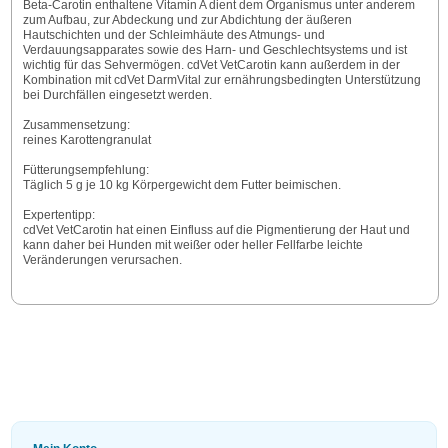
Beta-Carotin enthaltene Vitamin A dient dem Organismus unter anderem
zum Aufbau, zur Abdeckung und zur Abdichtung der äußeren
Hautschichten und der Schleimhäute des Atmungs- und
Verdauungsapparates sowie des Harn- und Geschlechtsystems und ist
wichtig für das Sehvermögen. cdVet VetCarotin kann außerdem in der
Kombination mit cdVet DarmVital zur ernährungsbedingten Unterstützung
bei Durchfällen eingesetzt werden.
Zusammensetzung:
reines Karottengranulat
Fütterungsempfehlung:
Täglich 5 g je 10 kg Körpergewicht dem Futter beimischen.
Expertentipp:
cdVet VetCarotin hat einen Einfluss auf die Pigmentierung der Haut und
kann daher bei Hunden mit weißer oder heller Fellfarbe leichte
Veränderungen verursachen.