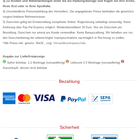
Formoline
3) Zu Risiken und Nebenwirkungen lesen Sie die Packungsbeilage und fragen Sie Ihre Ärztin,
Ihren Arzt oder in Ihrer Apotheke.
Wick
4) Unverbindliche Preisempfehlung des Herstellers. Die angegebenen Preise beinhalten die gesetzlich
Eucerin
vorgeschriebene Mehrwertsteuer.
5) Gutschein gültig bei Erstbestellung rezeptfreier Artikel. Registrierung unbedingt notwendig. Keine
Basica
Einlösung über Pay-Pal Express möglich. Mindestbestellwert 50 Euro. Nur ein Gutschein pro
Bestellung. Gutschein nur einmal pro Kunde verwendbar. Keine Barauszahlung. Wir behalten uns vor,
den Gutscheinbetrag bei unberechtigter Inanspruchnahme nachträglich in Rechnung zu stellen.
*Alle Preise inkl. gesetzl. MwSt., zzgl.
Versandkostenpauschale
.
Angabe zur Lieferfristanzeige
Sofort lieferbar, 1-2 Werktage (versandfertig)
Lieferzeit 2-3 Werktage (versandfertig)
Ausverkauft, derzeit nicht lieferbar
Bezahlung
Sicherheit