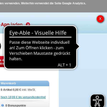
kies verwenden. Weiterhin verwendet die Seite Google Analytics.
Hilfe
Kontakt
e &
Diabetes
Tier
ätsbedarf
Warenkorb
0 Artikel
0,00 €
inkl. MwSt.
Noch 18,99 € bis versandkostenfrei!
0 Bonuspunkte