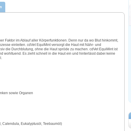
n
her Faktor im Ablauf aller Körperfunktionen. Denn nur da wo Blut hinkommt,
zesse einleiten. cdVet EquiMint versorgt die Haut mit Nähr- und
nsiv die Durchblutung, ohne die Haut spröde zu machen. cdVet EquiMint ist
d wohltuend. Es zieht schnell in die Haut ein und hinterlässt dabei keine
l.
enken sowie Organen
öl, Calendula, Eukalyptusöl, Teebaumöl)