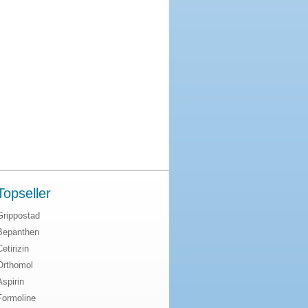
Topseller
Grippostad
Bepanthen
Cetirizin
Orthomol
Aspirin
Formoline