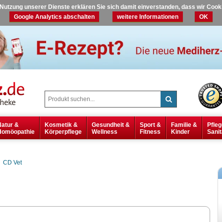
r Nutzung unserer Dienste erklären Sie sich damit einverstanden, dass wir Coo
Google Analytics abschalten
weitere Informationen
OK
Natur &
Kosmetik &
Gesundheit &
Sport &
Familie &
Pfleg
Homöopathie
Körperpflege
Wellness
Fitness
Kinder
Sanit
CD Vet