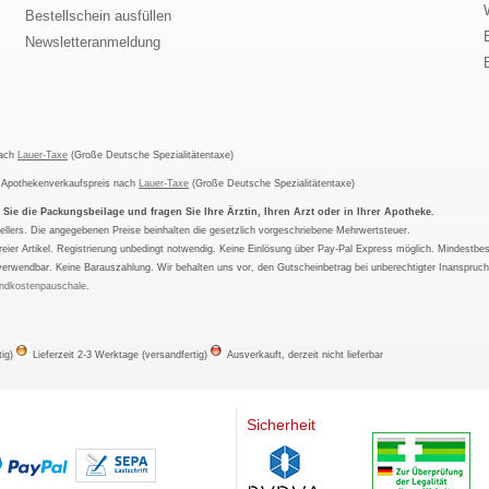
Bestellschein ausfüllen
Newsletteranmeldung
nach
Lauer-Taxe
(Große Deutsche Spezialitätentaxe)
m Apothekenverkaufspreis nach
Lauer-Taxe
(Große Deutsche Spezialitätentaxe)
ie die Packungsbeilage und fragen Sie Ihre Ärztin, Ihren Arzt oder in Ihrer Apotheke.
ellers. Die angegebenen Preise beinhalten die gesetzlich vorgeschriebene Mehrwertsteuer.
tfreier Artikel. Registrierung unbedingt notwendig. Keine Einlösung über Pay-Pal Express möglich. Mindestbes
verwendbar. Keine Barauszahlung. Wir behalten uns vor, den Gutscheinbetrag bei unberechtigter Inanspruc
ndkostenpauschale
.
tig)
Lieferzeit 2-3 Werktage (versandfertig)
Ausverkauft, derzeit nicht lieferbar
Sicherheit