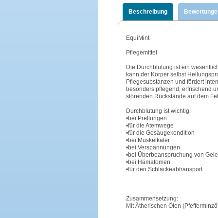
Beschreibung
Bewertunge
EquiMint
Pflegemittel
Die Durchblutung ist ein wesentlic
kann der Körper selbst Heilungspro
Pflegesubstanzen und fördert inte
besonders pflegend, erfrischend un
störenden Rückstände auf dem Fel
Durchblutung ist wichtig:
•bei Prellungen
•für die Atemwege
•für die Gesäugekondition
•bei Muskelkater
•bei Verspannungen
•bei Überbeanspruchung von Gel
•bei Hämatomen
•für den Schlackeabtransport
Zusammensetzung:
Mit Ätherischen Ölen (Pfefferminz