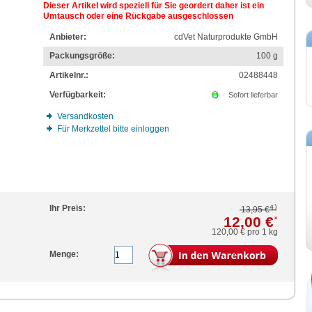
Dieser Artikel wird speziell für Sie geordert daher ist ein
Umtausch oder eine Rückgabe ausgeschlossen
Anbieter:
cdVet Naturprodukte GmbH
Packungsgröße:
100
g
Artikelnr.:
02488448
Verfügbarkeit:
Sofort lieferbar
Versandkosten
Für Merkzettel bitte einloggen
4)
Ihr Preis:
13,95 €
12,00 €
*
120,00 €
pro 1 kg
Menge: