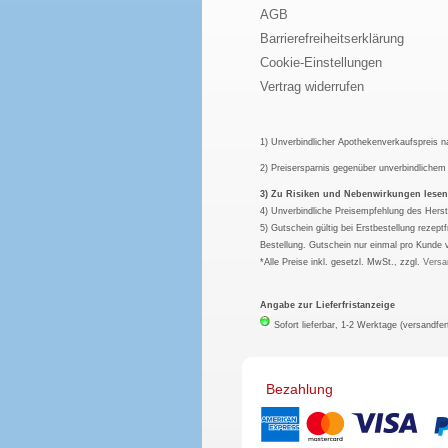
AGB
Barrierefreiheitserklärung
Cookie-Einstellungen
Vertrag widerrufen
1) Unverbindlicher Apothekenverkaufspreis 
2) Preisersparnis gegenüber unverbindliche
3) Zu Risiken und Nebenwirkungen lesen S
4) Unverbindliche Preisempfehlung des Herst
5) Gutschein gültig bei Erstbestellung rezep
Bestellung. Gutschein nur einmal pro Kunde 
*Alle Preise inkl. gesetzl. MwSt., zzgl.
Versa
Angabe zur Lieferfristanzeige
Sofort lieferbar, 1-2 Werktage (versandfer
Bezahlung