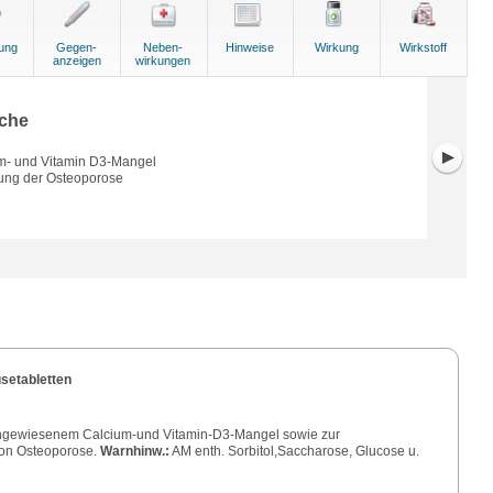
ung
Gegen-
Neben-
Hinweise
Wirkung
Wirkstoff
anzeigen
wirkungen
che
m- und Vitamin D3-Mangel
ung der Osteoporose
setabletten
e
hgewiesenem Calcium-und Vitamin-D3-Mangel sowie zur
von Osteoporose.
Warnhinw.:
AM enth. Sorbitol,Saccharose, Glucose u.