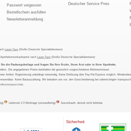
Deutscher Service Preis
Passwort vergessen
Bestellschein ausfüllen
Newsletteranmeldung
nach
Lauer-Taxe
(Große Deutsche Spezialitätentaxe)
m Apothekenverkaufspreis nach
Lauer-Taxe
(Große Deutsche Spezialitätentaxe)
ie die Packungsbeilage und fragen Sie Ihre Ärztin, Ihren Arzt oder in Ihrer Apotheke.
ellers. Die angegebenen Preise beinhalten die gesetzlich vorgeschriebene Mehrwertsteuer.
tfreier Artikel. Registrierung unbedingt notwendig. Keine Einlösung über Pay-Pal Express möglich. Mindestbes
verwendbar. Keine Barauszahlung. Wir behalten uns vor, den Gutscheinbetrag bei unberechtigter Inanspruc
ndkostenpauschale
.
tig)
Lieferzeit 2-3 Werktage (versandfertig)
Ausverkauft, derzeit nicht lieferbar
Sicherheit