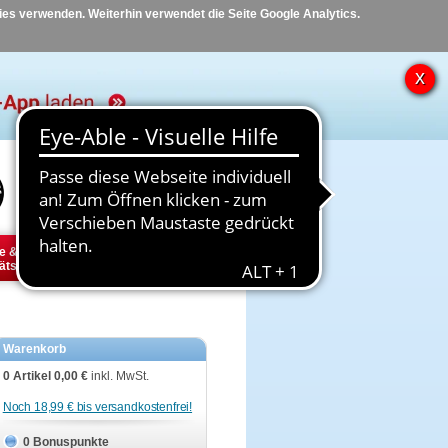
kies verwenden. Weiterhin verwendet die Seite Google Analytics.
Hilfe
Kontakt
e &
Diabetes
Tier
ätsbedarf
Warenkorb
0 Artikel
0,00 €
inkl. MwSt.
Noch 18,99 € bis versandkostenfrei!
0 Bonuspunkte