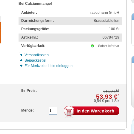
Bei Calciummangel
Anbieter:
ratiopharm GmbH
Darreichungsform:
Brausetabletten
Packungsgröße:
100
St
Artikelnr.:
06784729
Verfügbarkeit:
Sofort lieferbar
Versandkosten
Beipackzettel
Für Merkzettel bitte einloggen
4)
Ihr Preis:
61,99 €
53,93 €
*
0,54 €
pro 1 Stk
Menge: