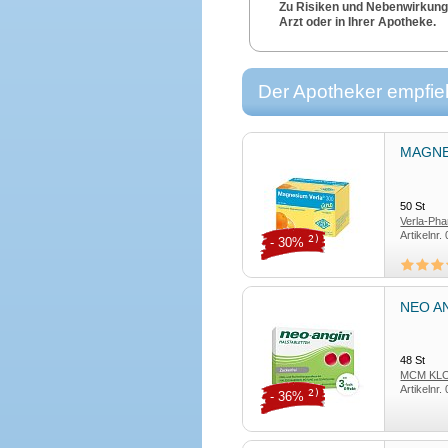
Zu Risiken und Nebenwirkunge
Arzt oder in Ihrer Apotheke.
1/22.
Der Apotheker empfieh
MAGNES
50
St
Verla-Pha
Artikelnr.
KG
2)
- 30%
NEO AN
48
St
MCM KLO
Artikelnr.
2)
- 36%