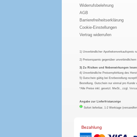
Widerrufsbelehrung
AGB
Barrierefreiheitserklärung
Cookie-Einstellungen
Vertrag widerrufen
1) Unverbindlicher Apothekenverkaufspreis 
2) Preisersparnis gegenüber unverbindliche
3) Zu Risiken und Nebenwirkungen lesen S
4) Unverbindliche Preisempfehlung des Herst
5) Gutschein gültig bei Erstbestellung rezep
Bestellung. Gutschein nur einmal pro Kunde 
*Alle Preise inkl. gesetzl. MwSt., zzgl.
Versa
Angabe zur Lieferfristanzeige
Sofort lieferbar, 1-2 Werktage (versandfer
Bezahlung