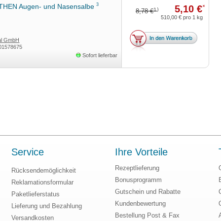
3
HEN Augen- und Nasensalbe
5,10 €
*
1)
8,78 €
510,00 €
pro 1 kg
tal GmbH
01578675
Sofort lieferbar
Service
Ihre Vorteile
Rezeptlieferung
Rücksendemöglichkeit
Bonusprogramm
Reklamationsformular
Gutschein und Rabatte
Paketlieferstatus
Kundenbewertung
Lieferung und Bezahlung
Bestellung Post & Fax
Versandkosten