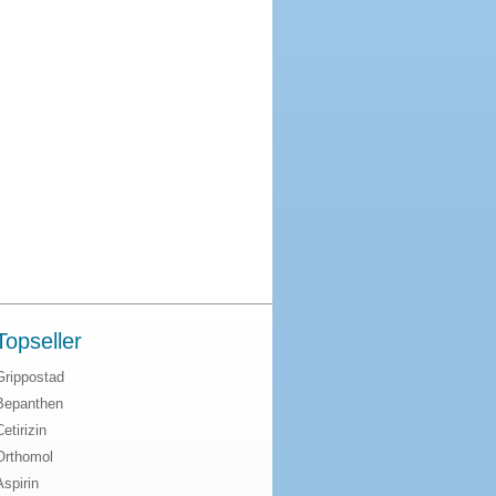
Topseller
Grippostad
Bepanthen
Cetirizin
Orthomol
Aspirin