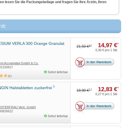
n lesen Sie die Packungsbeilage und fragen Sie Ihre Ärztin, Ihren
lt:
IUM VERLA 300 Orange Granulat
14,97 €
*
4)
21,50 €
0,30 €
pro 1 Stk
rm Arzneimittel GmbH & Co.
01316917
Sofort lieferbar
1
3
GIN Halstabletten zuckerfrei
12,83 €
*
1)
19,90 €
0,27 €
pro 1 Stk
STERFRAU Vertr. GmbH
00826622
Sofort lieferbar