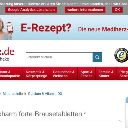
r Nutzung unserer Dienste erklären Sie sich damit einverstanden, dass wir Coo
Google Analytics abschalten
weitere Informationen
OK
Natur &
Kosmetik &
Gesundheit &
Sport &
Familie &
Pfleg
Homöopathie
Körperpflege
Wellness
Fitness
Kinder
Sanit
Mineralstoffe
Calcium & Vitamin D3
harm forte Brausetabletten
3