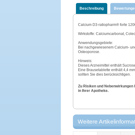
Beschreibung
Bewertunge
Calcium D3-ratiopharm® forte 1200
Wirkstoffe: Calciumcarbonat, Colec
Anwendungsgebiete:
Bei nachgewiesenem Calcium- und
Osteoporose.
Hinweis:
Dieses Arzneimittel enthält Sucros
Eine Brausetablette enthält 4,4 m
sollten Sie dies berücksichtigen.
Zu Risiken und Nebenwirkungen le
in Ihrer Apotheke.
Weitere Artikelinforma