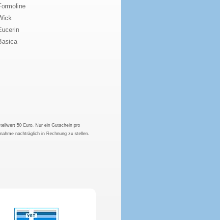
Formoline
Wick
Eucerin
Basica
tellwert 50 Euro. Nur ein Gutschein pro
hnahme nachträglich in Rechnung zu stellen.