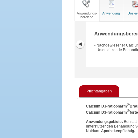
Anwendungs-
Anwendung
Dosier
bereiche
Anwendungsberei
- Nachgewiesener Calciu
- Unterstützende Behandl
Pflichtangaben
®
Calcium D3-ratiopharm
Brau
®
Calcium D3-ratiopharm
fort
Anwendungsgebiete:
Bei nac
unterstützenden Behandlung 
Natrium.
Apothekenpflichtig.