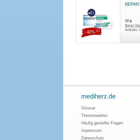
BEPANT
10
g
Bayer Vi
Artikelnr.
2)
- 42%
mediherz.de
Glossar
Themenwelten
Häufig gestellte Fragen
Impressum
Datenschutz