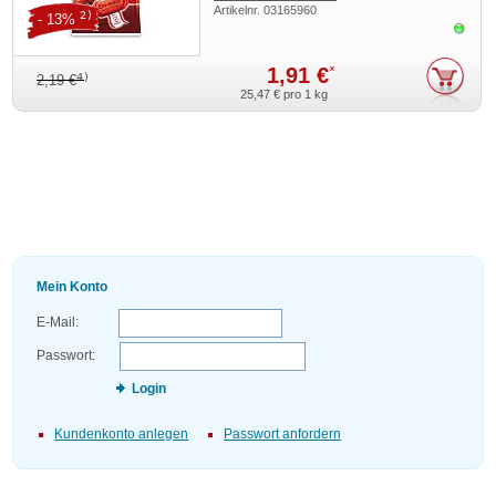
Artikelnr.
03165960
2)
- 13%
Sofor
1,91 €
*
4)
2,19 €
25,47 €
pro 1 kg
Mein Konto
E-Mail:
Passwort:
Login
Kundenkonto anlegen
Passwort anfordern