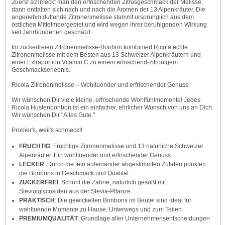
Zuerst schmeckt man den erfrischenden Zitrusgeschmack der Melisse,
dann entfalten sich nach und nach die Aromen der 13 Alpenkräuter. Die
angenehm duftende Zitronenmelisse stammt ursprünglich aus dem
östlichen Mittelmeergebiet und wird wegen ihrer beruhigenden Wirkung
seit Jahrhunderten geschätzt.
Im zuckerfreien Zitronenmelisse-Bonbon kombiniert Ricola echte
Zitronenmelisse mit dem Besten aus 13 Schweizer Alpenkräutern und
einer Extraportion Vitamin C zu einem erfrischend-zitronigem
Geschmackserlebnis.
Ricola Zitronenmelisse – Wohltuender und erfrischender Genuss.
Wir wünschen Dir viele kleine, erfrischende Wohlfühlmomente! Jedes
Ricola Hustenbonbon ist ein einfacher, ehrlicher Wunsch von uns an Dich:
Wir wünschen Dir "Alles Gute."
Probier's, weil's schmeckt!
FRUCHTIG
: Fruchtige Zitronenmelisse und 13 natürliche Schweizer
Alpenräuter. Ein wohltuender und erfrischender Genuss.
LECKER
: Durch die fein aufeinander abgestimmten Zutaten punkten
die Bonbons in Geschmack und Qualität.
ZUCKERFREI
: Schont die Zähne, natürlich gesüßt mit
Steviolglycosiden aus der Stevia-Pflanze.
PRAKTISCH
: Die gewickelten Bonbons im Beutel sind ideal für
wohltuende Momente zu Hause, Unterwegs und zum Teilen.
PREMIUMQUALITÄT
: Grundlage aller Unternehmensentscheidungen