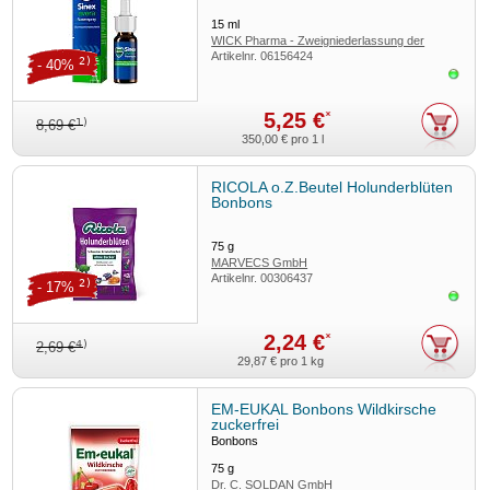
15
ml
WICK Pharma - Zweigniederlassung der
Artikelnr.
06156424
Procter & Gamble GmbH
2)
- 40%
Sofor
5,25 €
*
1)
8,69 €
350,00 €
pro 1 l
RICOLA o.Z.Beutel Holunderblüten
Bonbons
75
g
MARVECS GmbH
Artikelnr.
00306437
2)
- 17%
Sofor
2,24 €
*
4)
2,69 €
29,87 €
pro 1 kg
EM-EUKAL Bonbons Wildkirsche
zuckerfrei
Bonbons
75
g
Dr. C. SOLDAN GmbH