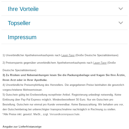
Themenwelten
Ihre Vorteile
Rücksendemöglichkeit
Häufig gestellte Fragen
Reklamationsformular
Impressum
Topseller
Rezeptlieferung
Paketlieferstatus
Datenschutz
Bonusprogramm
Lieferung und Bezahlung
Widerrufsbelehrung
Impressum
Grippostad
Gutschein und Rabatte
Versandkosten
AGB
Bepanthen
Kundenbewertung
Passwort vergessen
Barrierefreiheitserklärung
Cetirizin
Bestellung Post & Fax
Bestellschein ausfüllen
1) Unverbindlicher Apothekenverkaufspreis nach
Cookie-Einstellungen
Lauer-Taxe
(Große Deutsche Spezialitätentaxe)
Orthomol
Deutscher Service Preis
Newsletteranmeldung
2) Preisersparnis gegenüber unverbindlichem Apothekenverkaufspreis nach
Vertrag widerrufen
Lauer-Taxe
(Große
Aspirin
Deutsche Spezialitätentaxe)
Formoline
3) Zu Risiken und Nebenwirkungen lesen Sie die Packungsbeilage und fragen Sie Ihre Ärztin,
Ihren Arzt oder in Ihrer Apotheke.
Wick
4) Unverbindliche Preisempfehlung des Herstellers. Die angegebenen Preise beinhalten die gesetzlich
Eucerin
vorgeschriebene Mehrwertsteuer.
5) Gutschein gültig bei Erstbestellung rezeptfreier Artikel. Registrierung unbedingt notwendig. Keine
Basica
Einlösung über Pay-Pal Express möglich. Mindestbestellwert 50 Euro. Nur ein Gutschein pro
Bestellung. Gutschein nur einmal pro Kunde verwendbar. Keine Barauszahlung. Wir behalten uns vor,
den Gutscheinbetrag bei unberechtigter Inanspruchnahme nachträglich in Rechnung zu stellen.
*Alle Preise inkl. gesetzl. MwSt., zzgl.
Versandkostenpauschale
.
Angabe zur Lieferfristanzeige