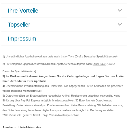
Themenwelten
Ihre Vorteile
Rücksendemöglichkeit
Häufig gestellte Fragen
Reklamationsformular
Impressum
Topseller
Rezeptlieferung
Paketlieferstatus
Datenschutz
Bonusprogramm
Lieferung und Bezahlung
Widerrufsbelehrung
Impressum
Grippostad
Gutschein und Rabatte
Versandkosten
AGB
Bepanthen
Kundenbewertung
Passwort vergessen
Barrierefreiheitserklärung
Cetirizin
Bestellung Post & Fax
Bestellschein ausfüllen
1) Unverbindlicher Apothekenverkaufspreis nach
Cookie-Einstellungen
Lauer-Taxe
(Große Deutsche Spezialitätentaxe)
Orthomol
Deutscher Service Preis
Newsletteranmeldung
2) Preisersparnis gegenüber unverbindlichem Apothekenverkaufspreis nach
Vertrag widerrufen
Lauer-Taxe
(Große
Aspirin
Deutsche Spezialitätentaxe)
Formoline
3) Zu Risiken und Nebenwirkungen lesen Sie die Packungsbeilage und fragen Sie Ihre Ärztin,
Ihren Arzt oder in Ihrer Apotheke.
Wick
4) Unverbindliche Preisempfehlung des Herstellers. Die angegebenen Preise beinhalten die gesetzlich
Eucerin
vorgeschriebene Mehrwertsteuer.
5) Gutschein gültig bei Erstbestellung rezeptfreier Artikel. Registrierung unbedingt notwendig. Keine
Basica
Einlösung über Pay-Pal Express möglich. Mindestbestellwert 50 Euro. Nur ein Gutschein pro
Bestellung. Gutschein nur einmal pro Kunde verwendbar. Keine Barauszahlung. Wir behalten uns vor,
den Gutscheinbetrag bei unberechtigter Inanspruchnahme nachträglich in Rechnung zu stellen.
*Alle Preise inkl. gesetzl. MwSt., zzgl.
Versandkostenpauschale
.
Angabe zur Lieferfristanzeige