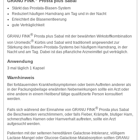
GRANU FINK
Prosta plus Sabal
Stärkt das Prostata-Blasen-System
Reduziert häufigen Harndrang am Tag und in der Nacht
Erleichtert die Blasenentleerung
gute Verträglichkeit
®
GRANU FINK
Prosta plus Sabal mit der bewährten Wirkstoffkombination
®
von Uromedic
Kürbis und Sabal wird traditionell angewendet zur
Stärkung des Blasen-Prostata-Systems bei häufigem Harndrang, in der
Nacht und am Tag. Dabei ist das pflanzliche Arzneimittel gut verträglich.
Anwendung
3 mal täglich 1 Kapsel
Warnhinweis
Bei fortdauernden Krankheitssymptomen oder beim Auftreten anderer als
in der Packungsbeilage erwähnten Nebenwirkungen sollte ein Arzt oder
eine andere in einem Heilberuf tätige qualifizierte Person konsultiert
werden.
®
Falls sich während der Einnahme von GRANU FINK
Prosta plus Sabal
die Beschwerden verschlimmern, oder falls Fieber, Krämpfe, blutiger Harn,
schmerzhaftes Harnen oder Harnverhalt auftreten, sollte ein Arzt
aufgesucht werden.
Patienten mit der seltenen hereditären Galactose-Intoleranz, völligem
Lactase-Mangel oder Glucose-Galactose-Malabsorption sollten GRANU