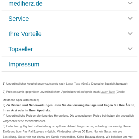
mediherz.de
Service
Glossar
Themenwelten
Ihre Vorteile
Rücksendemöglichkeit
Häufig gestellte Fragen
Reklamationsformular
Impressum
Topseller
Rezeptlieferung
Paketlieferstatus
Datenschutz
Bonusprogramm
Lieferung und Bezahlung
Widerrufsbelehrung
Impressum
Grippostad
Gutschein und Rabatte
Versandkosten
AGB
Bepanthen
Kundenbewertung
Passwort vergessen
Barrierefreiheitserklärung
Cetirizin
Bestellung Post & Fax
Bestellschein ausfüllen
1) Unverbindlicher Apothekenverkaufspreis nach
Cookie-Einstellungen
Lauer-Taxe
(Große Deutsche Spezialitätentaxe)
Orthomol
Deutscher Service Preis
Newsletteranmeldung
2) Preisersparnis gegenüber unverbindlichem Apothekenverkaufspreis nach
Vertrag widerrufen
Lauer-Taxe
(Große
Aspirin
Deutsche Spezialitätentaxe)
Formoline
3) Zu Risiken und Nebenwirkungen lesen Sie die Packungsbeilage und fragen Sie Ihre Ärztin,
Ihren Arzt oder in Ihrer Apotheke.
Wick
4) Unverbindliche Preisempfehlung des Herstellers. Die angegebenen Preise beinhalten die gesetzlich
Eucerin
vorgeschriebene Mehrwertsteuer.
5) Gutschein gültig bei Erstbestellung rezeptfreier Artikel. Registrierung unbedingt notwendig. Keine
Basica
Einlösung über Pay-Pal Express möglich. Mindestbestellwert 50 Euro. Nur ein Gutschein pro
Bestellung. Gutschein nur einmal pro Kunde verwendbar. Keine Barauszahlung. Wir behalten uns vor,