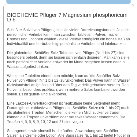
BIOCHEMIE Pflüger 7 Magnesium phosphoricum
D 6
Schüßler-Salze von Pflüger gibt es in vielen Darreichungsformen. Je nach
persönlicher Vorliebe kann man zwischen Tabletten, Pulver, Tropfen,
Cremes und Lotionen wählen - diese Vielfalt ermöglicht ein hohes Maß an
Individualität und berücksichtigt persönliche Vorlieben und Intoleranzen.
Die glutenfreien Schüßler-Salz-Tabletten von Pflüger (Nr. 1 bis 27) sind
besonders beliebt, denn sie lassen sich einfach dosieren. Man kann sie je
nach persönlicher Vorliebe entweder im Mund zergehen lassen oder in
Wasser aufgelöst trinken.
Wer keine Tabletten einnehmen möchte, kann auf die Schüßler-Salz-
Pulver von Pflüger (Nr. 1 bis 12) zurückgreifen: Das Pulver kann in Wasser
rückstandsfrei aufgelöst und über den Tag verteilt getrunken werden. Das
Pulver ist besonders praktisch, wenn mehrere Salze kombiniert werden
sollen. Es ist gluten- und alkoholfrei.
Eine Laktose-Unverträglichkeit ist heutzutage keine Seltenheit mehr.
Darum gibt es exklusiv von Pflüger alle Schüßler-Salze (Nr. 1 bis 27) auch
als glutenfreie Tropfen. Menschen, die keinen Milchzucker vertragen,
können die Tropfen unverdünnt oder mit etwas Wasser einnehmen. Die
Tropfen 4, 5, 6, 8, 9, 10, 12 und 27 sind vegan.
So angenehm wie sinnvoll ist die äußere Anwendung von Schüßler-
Salzen als Creme oder Lotion. Alle Basissalze Nr. 1 bis 12 bietet Pflüger in