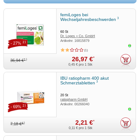
femiLoges bei
3
Wechseljahresbeschwerden
60
St
Dr. Loges + Co. GmbH
Artikelnr.
16815879
2)
- 27%
Sofor
1
26,97 €
*
1)
36,94 €
0,45 €
pro 1 Stk
IBU ratiopharm 400 akut
3
Schmerztabletten
20
St
ratiopharm GmbH
Artikelnr.
00266040
2)
- 69%
Sofor
2,21 €
*
4)
7,18 €
0,11 €
pro 1 Stk