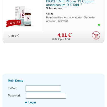
BIOCHEMIE Pflüger 19 Cuprum
3
arsenicosum D 6 Tabl.
Schüsslersalz
100
St
Homöopathisches Laboratorium Alexander
Artikelnr.
06322561
Pflüger GmbH & Co. KG
2)
- 40%
Sofor
4,01 €
*
4)
6,70 €
0,04 €
pro 1 Stk
Mein Konto
E-Mail:
Passwort:
Login