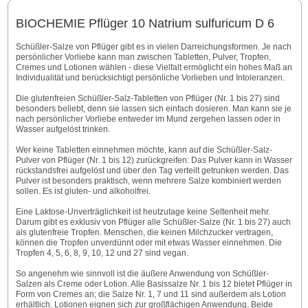
BIOCHEMIE Pflüger 10 Natrium sulfuricum D 6
Schüßler-Salze von Pflüger gibt es in vielen Darreichungsformen. Je nach
persönlicher Vorliebe kann man zwischen Tabletten, Pulver, Tropfen,
Cremes und Lotionen wählen - diese Vielfalt ermöglicht ein hohes Maß an
Individualität und berücksichtigt persönliche Vorlieben und Intoleranzen.
Die glutenfreien Schüßler-Salz-Tabletten von Pflüger (Nr. 1 bis 27) sind
besonders beliebt, denn sie lassen sich einfach dosieren. Man kann sie je
nach persönlicher Vorliebe entweder im Mund zergehen lassen oder in
Wasser aufgelöst trinken.
Wer keine Tabletten einnehmen möchte, kann auf die Schüßler-Salz-
Pulver von Pflüger (Nr. 1 bis 12) zurückgreifen: Das Pulver kann in Wasser
rückstandsfrei aufgelöst und über den Tag verteilt getrunken werden. Das
Pulver ist besonders praktisch, wenn mehrere Salze kombiniert werden
sollen. Es ist gluten- und alkoholfrei.
Eine Laktose-Unverträglichkeit ist heutzutage keine Seltenheit mehr.
Darum gibt es exklusiv von Pflüger alle Schüßler-Salze (Nr. 1 bis 27) auch
als glutenfreie Tropfen. Menschen, die keinen Milchzucker vertragen,
können die Tropfen unverdünnt oder mit etwas Wasser einnehmen. Die
Tropfen 4, 5, 6, 8, 9, 10, 12 und 27 sind vegan.
So angenehm wie sinnvoll ist die äußere Anwendung von Schüßler-
Salzen als Creme oder Lotion. Alle Basissalze Nr. 1 bis 12 bietet Pflüger in
Form von Cremes an; die Salze Nr. 1, 7 und 11 sind außerdem als Lotion
erhältlich. Lotionen eignen sich zur großflächigen Anwendung. Beide