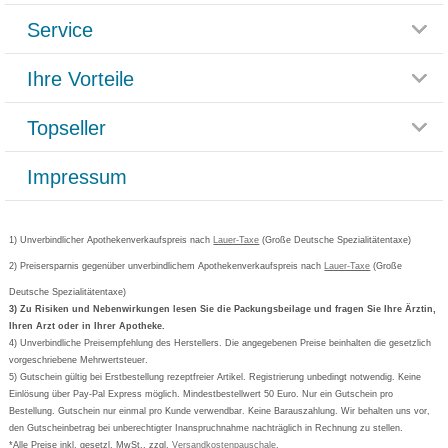
Service
Glossar
Themenwelten
Ihre Vorteile
Rücksendemöglichkeit
Häufig gestellte Fragen
Reklamationsformular
Impressum
Topseller
Rezeptlieferung
Paketlieferstatus
Datenschutz
Bonusprogramm
Lieferung und Bezahlung
Widerrufsbelehrung
Impressum
Grippostad
Gutschein und Rabatte
Versandkosten
AGB
Bepanthen
Kundenbewertung
Passwort vergessen
Barrierefreiheitserklärung
Cetirizin
Bestellung Post & Fax
Bestellschein ausfüllen
1) Unverbindlicher Apothekenverkaufspreis nach
Cookie-Einstellungen
Lauer-Taxe
(Große Deutsche Spezialitätentaxe)
Orthomol
Deutscher Service Preis
Newsletteranmeldung
2) Preisersparnis gegenüber unverbindlichem Apothekenverkaufspreis nach
Vertrag widerrufen
Lauer-Taxe
(Große
Aspirin
Deutsche Spezialitätentaxe)
Formoline
3) Zu Risiken und Nebenwirkungen lesen Sie die Packungsbeilage und fragen Sie Ihre Ärztin,
Ihren Arzt oder in Ihrer Apotheke.
Wick
4) Unverbindliche Preisempfehlung des Herstellers. Die angegebenen Preise beinhalten die gesetzlich
Eucerin
vorgeschriebene Mehrwertsteuer.
5) Gutschein gültig bei Erstbestellung rezeptfreier Artikel. Registrierung unbedingt notwendig. Keine
Basica
Einlösung über Pay-Pal Express möglich. Mindestbestellwert 50 Euro. Nur ein Gutschein pro
Bestellung. Gutschein nur einmal pro Kunde verwendbar. Keine Barauszahlung. Wir behalten uns vor,
den Gutscheinbetrag bei unberechtigter Inanspruchnahme nachträglich in Rechnung zu stellen.
*Alle Preise inkl. gesetzl. MwSt., zzgl.
Versandkostenpauschale
.