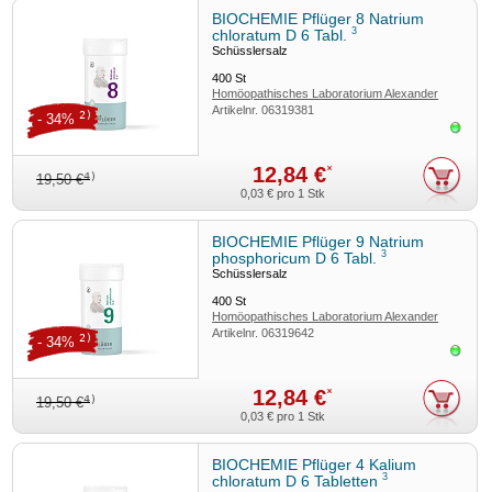
BIOCHEMIE Pflüger 8 Natrium
3
chloratum D 6 Tabl.
Schüsslersalz
400
St
Homöopathisches Laboratorium Alexander
Artikelnr.
06319381
Pflüger GmbH & Co. KG
2)
- 34%
Sofor
12,84 €
*
4)
19,50 €
0,03 €
pro 1 Stk
BIOCHEMIE Pflüger 9 Natrium
3
phosphoricum D 6 Tabl.
Schüsslersalz
400
St
Homöopathisches Laboratorium Alexander
Artikelnr.
06319642
Pflüger GmbH & Co. KG
2)
- 34%
Sofor
12,84 €
*
4)
19,50 €
0,03 €
pro 1 Stk
BIOCHEMIE Pflüger 4 Kalium
3
chloratum D 6 Tabletten