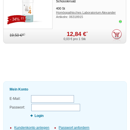
Schüsslersalz
400
St
Homöopathisches Laboratorium Alexander
Artikelnr.
06318915
Pflüger GmbH & Co. KG
2)
- 34%
Sofor
12,84 €
*
4)
19,50 €
0,03 €
pro 1 Stk
Mein Konto
E-Mail:
Passwort:
Login
Kundenkonto anlegen
Passwort anfordern