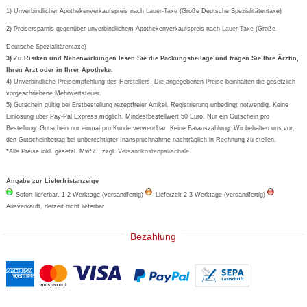
Cetirizin
Bestellung Post & Fax
Bestellschein ausfüllen
1) Unverbindlicher Apothekenverkaufspreis nach
Cookie-Einstellungen
Lauer-Taxe
(Große Deutsche Spezialitätentaxe)
Orthomol
Deutscher Service Preis
Newsletteranmeldung
2) Preisersparnis gegenüber unverbindlichem Apothekenverkaufspreis nach
Vertrag widerrufen
Lauer-Taxe
(Große
Aspirin
Deutsche Spezialitätentaxe)
Formoline
3) Zu Risiken und Nebenwirkungen lesen Sie die Packungsbeilage und fragen Sie Ihre Ärztin,
Ihren Arzt oder in Ihrer Apotheke.
Wick
4) Unverbindliche Preisempfehlung des Herstellers. Die angegebenen Preise beinhalten die gesetzlich
Eucerin
vorgeschriebene Mehrwertsteuer.
5) Gutschein gültig bei Erstbestellung rezeptfreier Artikel. Registrierung unbedingt notwendig. Keine
Basica
Einlösung über Pay-Pal Express möglich. Mindestbestellwert 50 Euro. Nur ein Gutschein pro
Bestellung. Gutschein nur einmal pro Kunde verwendbar. Keine Barauszahlung. Wir behalten uns vor,
den Gutscheinbetrag bei unberechtigter Inanspruchnahme nachträglich in Rechnung zu stellen.
*Alle Preise inkl. gesetzl. MwSt., zzgl.
Versandkostenpauschale
.
Angabe zur Lieferfristanzeige
Sofort lieferbar, 1-2 Werktage (versandfertig)
Lieferzeit 2-3 Werktage (versandfertig)
Ausverkauft, derzeit nicht lieferbar
Bezahlung