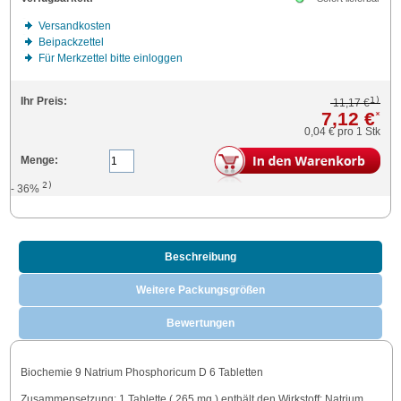
Versandkosten
Beipackzettel
Für Merkzettel bitte einloggen
1)
Ihr Preis:
11,17 €
7,12 €
*
0,04 €
pro 1 Stk
Menge:
2)
- 36%
Beschreibung
Weitere Packungsgrößen
Bewertungen
Biochemie 9 Natrium Phosphoricum D 6 Tabletten
Zusammensetzung: 1 Tablette ( 265 mg ) enthält den Wirkstoff: Natrium