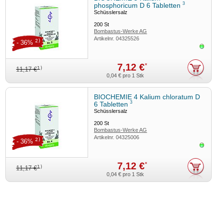
3
phosphoricum D 6 Tabletten
Schüsslersalz
200
St
Bombastus-Werke AG
Artikelnr.
04325526
2)
- 36%
Sofor
7,12 €
*
1)
11,17 €
0,04 €
pro 1 Stk
BIOCHEMIE 4 Kalium chloratum D
3
6 Tabletten
Schüsslersalz
200
St
Bombastus-Werke AG
Artikelnr.
04325006
2)
- 36%
Sofor
7,12 €
*
1)
11,17 €
0,04 €
pro 1 Stk