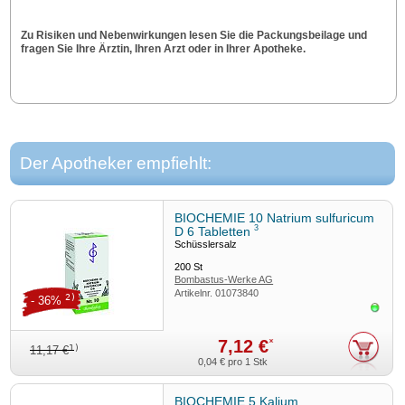
Zu Risiken und Nebenwirkungen lesen Sie die Packungsbeilage und
fragen Sie Ihre Ärztin, Ihren Arzt oder in Ihrer Apotheke.
Der Apotheker empfiehlt:
BIOCHEMIE 10 Natrium sulfuricum
3
D 6 Tabletten
Schüsslersalz
200
St
Bombastus-Werke AG
Artikelnr.
01073840
2)
- 36%
Sofor
7,12 €
*
1)
11,17 €
0,04 €
pro 1 Stk
BIOCHEMIE 5 Kalium