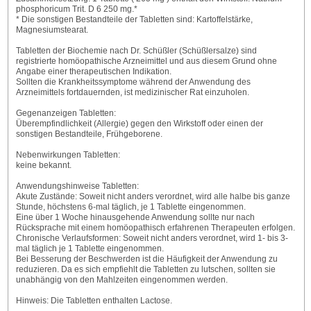
phosphoricum Trit. D 6 250 mg.*
* Die sonstigen Bestandteile der Tabletten sind: Kartoffelstärke,
Magnesiumstearat.
Tabletten der Biochemie nach Dr. Schüßler (Schüßlersalze) sind
registrierte homöopathische Arzneimittel und aus diesem Grund ohne
Angabe einer therapeutischen Indikation.
Sollten die Krankheitssymptome während der Anwendung des
Arzneimittels fortdauernden, ist medizinischer Rat einzuholen.
Gegenanzeigen Tabletten:
Überempfindlichkeit (Allergie) gegen den Wirkstoff oder einen der
sonstigen Bestandteile, Frühgeborene.
Nebenwirkungen Tabletten:
keine bekannt.
Anwendungshinweise Tabletten:
Akute Zustände: Soweit nicht anders verordnet, wird alle halbe bis ganze
Stunde, höchstens 6-mal täglich, je 1 Tablette eingenommen.
Eine über 1 Woche hinausgehende Anwendung sollte nur nach
Rücksprache mit einem homöopathisch erfahrenen Therapeuten erfolgen.
Chronische Verlaufsformen: Soweit nicht anders verordnet, wird 1- bis 3-
mal täglich je 1 Tablette eingenommen.
Bei Besserung der Beschwerden ist die Häufigkeit der Anwendung zu
reduzieren. Da es sich empfiehlt die Tabletten zu lutschen, sollten sie
unabhängig von den Mahlzeiten eingenommen werden.
Hinweis: Die Tabletten enthalten Lactose.