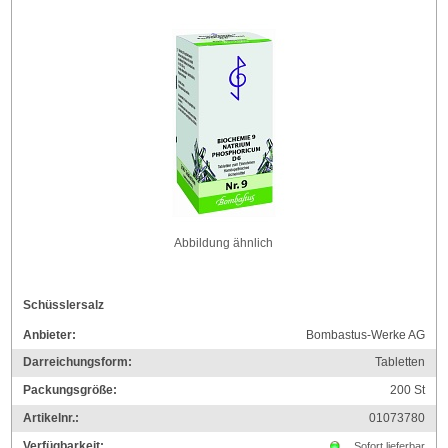
Abbildung ähnlich
Schüsslersalz
Anbieter:
Bombastus-Werke AG
Darreichungsform:
Tabletten
Packungsgröße:
200
St
Artikelnr.:
01073780
Verfügbarkeit:
Sofort lieferbar