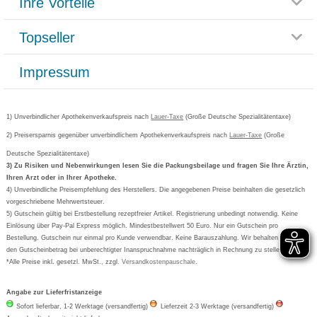
Ihre Vorteile
Rücksendemöglichkeit
Häufig gestellte Fragen
Reklamationsformular
Impressum
Topseller
Rezeptlieferung
Paketlieferstatus
Datenschutz
Bonusprogramm
Lieferung und Bezahlung
Widerrufsbelehrung
Impressum
Grippostad
Gutschein und Rabatte
Versandkosten
AGB
Bepanthen
Kundenbewertung
Passwort vergessen
Barrierefreiheitserklärung
Cetirizin
Bestellung Post & Fax
Bestellschein ausfüllen
1) Unverbindlicher Apothekenverkaufspreis nach
Cookie-Einstellungen
Lauer-Taxe
(Große Deutsche Spezialitätentaxe)
Orthomol
Deutscher Service Preis
Newsletteranmeldung
2) Preisersparnis gegenüber unverbindlichem Apothekenverkaufspreis nach
Vertrag widerrufen
Lauer-Taxe
(Große
Aspirin
Deutsche Spezialitätentaxe)
Formoline
3) Zu Risiken und Nebenwirkungen lesen Sie die Packungsbeilage und fragen Sie Ihre Ärztin,
Ihren Arzt oder in Ihrer Apotheke.
Wick
4) Unverbindliche Preisempfehlung des Herstellers. Die angegebenen Preise beinhalten die gesetzlich
Eucerin
vorgeschriebene Mehrwertsteuer.
5) Gutschein gültig bei Erstbestellung rezeptfreier Artikel. Registrierung unbedingt notwendig. Keine
Basica
Einlösung über Pay-Pal Express möglich. Mindestbestellwert 50 Euro. Nur ein Gutschein pro
Bestellung. Gutschein nur einmal pro Kunde verwendbar. Keine Barauszahlung. Wir behalten uns vor,
den Gutscheinbetrag bei unberechtigter Inanspruchnahme nachträglich in Rechnung zu stellen.
*Alle Preise inkl. gesetzl. MwSt., zzgl.
Versandkostenpauschale
.
Angabe zur Lieferfristanzeige
Sofort lieferbar, 1-2 Werktage (versandfertig)
Lieferzeit 2-3 Werktage (versandfertig)