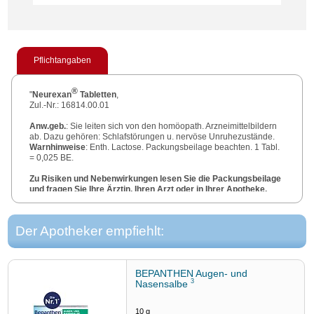
Pflichtangaben
®
"
Neurexan
Tabletten
,
Zul.-Nr.: 16814.00.01
Anw.geb.
: Sie leiten sich von den homöopath. Arzneimittelbildern
ab. Dazu gehören: Schlafstörungen u. nervöse Unruhezustände.
Warnhinweise
: Enth. Lactose. Packungsbeilage beachten. 1 Tabl.
= 0,025 BE.
Zu Risiken und Nebenwirkungen lesen Sie die Packungsbeilage
und fragen Sie Ihre Ärztin, Ihren Arzt oder in Ihrer Apotheke.
Biologische Heilmittel Heel GmbH, Dr.-Reckeweg-Straße 2-4,
76532 Baden-Baden,
www.heel.de
"
Der Apotheker empfiehlt:
BEPANTHEN Augen- und
3
Nasensalbe
10
g