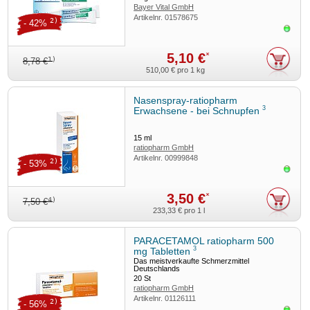
Bayer Vital GmbH
Artikelnr.
01578675
2)
- 42%
Sofor
5,10 €
*
1)
8,78 €
510,00 €
pro 1 kg
Nasenspray-ratiopharm
3
Erwachsene - bei Schnupfen
15
ml
ratiopharm GmbH
Artikelnr.
00999848
2)
- 53%
Sofor
3,50 €
*
4)
7,50 €
233,33 €
pro 1 l
PARACETAMOL ratiopharm 500
3
mg Tabletten
Das meistverkaufte Schmerzmittel
Deutschlands
20
St
ratiopharm GmbH
Artikelnr.
01126111
2)
- 56%
Sofor