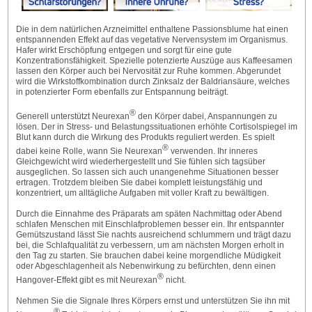
Die in dem natürlichen Arzneimittel enthaltene Passionsblume hat einen
entspannenden Effekt auf das vegetative Nervensystem im Organismus.
Hafer wirkt Erschöpfung entgegen und sorgt für eine gute
Konzentrationsfähigkeit. Spezielle potenzierte Auszüge aus Kaffeesamen
lassen den Körper auch bei Nervosität zur Ruhe kommen. Abgerundet
wird die Wirkstoffkombination durch Zinksalz der Baldriansäure, welches
in potenzierter Form ebenfalls zur Entspannung beiträgt.
®
Generell unterstützt Neurexan
den Körper dabei, Anspannungen zu
lösen. Der in Stress- und Belastungssituationen erhöhte Cortisolspiegel im
Blut kann durch die Wirkung des Produkts reguliert werden. Es spielt
®
dabei keine Rolle, wann Sie Neurexan
verwenden. Ihr inneres
Gleichgewicht wird wiederhergestellt und Sie fühlen sich tagsüber
ausgeglichen. So lassen sich auch unangenehme Situationen besser
ertragen. Trotzdem bleiben Sie dabei komplett leistungsfähig und
konzentriert, um alltägliche Aufgaben mit voller Kraft zu bewältigen.
Durch die Einnahme des Präparats am späten Nachmittag oder Abend
schlafen Menschen mit Einschlafproblemen besser ein. Ihr entspannter
Gemütszustand lässt Sie nachts ausreichend schlummern und trägt dazu
bei, die Schlafqualität zu verbessern, um am nächsten Morgen erholt in
den Tag zu starten. Sie brauchen dabei keine morgendliche Müdigkeit
oder Abgeschlagenheit als Nebenwirkung zu befürchten, denn einen
®
Hangover-Effekt gibt es mit Neurexan
nicht.
Nehmen Sie die Signale Ihres Körpers ernst und unterstützen Sie ihn mit
®