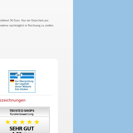
tellwert 50 Euro. Nur ein Gutschein pro
hnahme nachträglich in Rechnung zu stellen.
szeichnungen