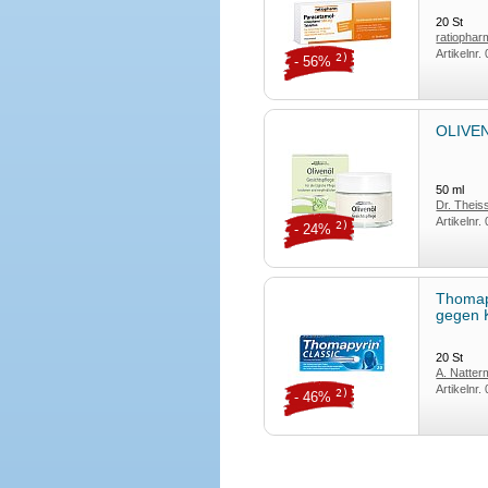
20
St
ratiopha
Artikelnr.
2)
- 56%
OLIVEN
50
ml
Dr. Thei
Artikelnr.
2)
- 24%
Thomap
gegen 
20
St
A. Natte
Artikelnr.
2)
- 46%