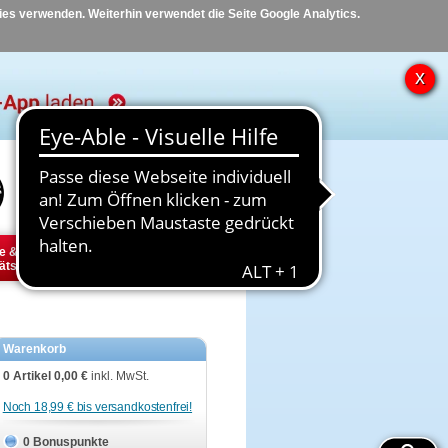
kies verwenden. Weiterhin verwendet die Seite Google Analytics.
Hilfe
Kontakt
e &
Diabetes
Tier
ätsbedarf
Warenkorb
0 Artikel
0,00 €
inkl. MwSt.
Noch 18,99 € bis versandkostenfrei!
0 Bonuspunkte