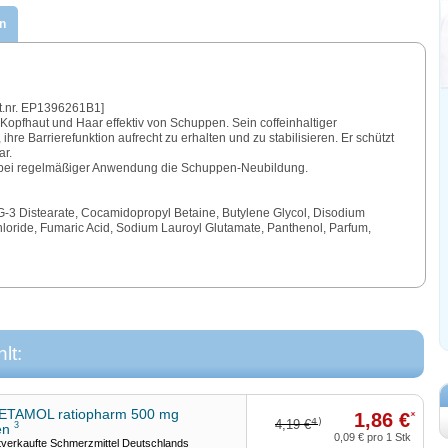
n
at.nr. EP1396261B1]
Kopfhaut und Haar effektiv von Schuppen. Sein coffeinhaltiger
 ihre Barrierefunktion aufrecht zu erhalten und zu stabilisieren. Er schützt
ar.
t bei regelmäßiger Anwendung die Schuppen-Neubildung.
-3 Distearate, Cocamidopropyl Betaine, Butylene Glycol, Disodium
loride, Fumaric Acid, Sodium Lauroyl Glutamate, Panthenol, Parfum,
lt:
TAMOL ratiopharm 500 mg
1,86 €
*
4)
4,19 €
3
ten
0,09 €
pro 1 Stk
verkaufte Schmerzmittel Deutschlands