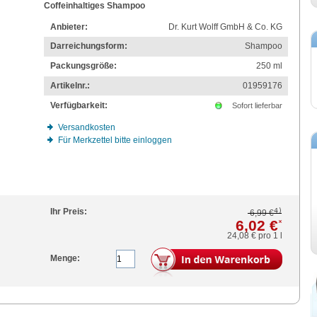
Coffeinhaltiges Shampoo
Anbieter:
Dr. Kurt Wolff GmbH & Co. KG
Darreichungsform:
Shampoo
Packungsgröße:
250
ml
Artikelnr.:
01959176
Verfügbarkeit:
Sofort lieferbar
Versandkosten
Für Merkzettel bitte einloggen
4)
Ihr Preis:
6,99 €
6,02 €
*
24,08 €
pro 1 l
Menge: