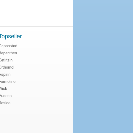
Topseller
Grippostad
Bepanthen
Cetirizin
Orthomol
Aspirin
Formoline
Wick
Eucerin
Basica