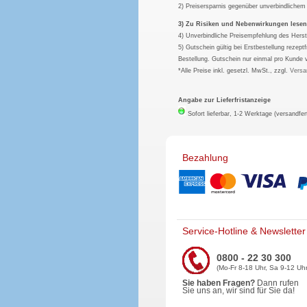
2) Preisersparnis gegenüber unverbindliche
3) Zu Risiken und Nebenwirkungen lesen S
4) Unverbindliche Preisempfehlung des Herst
5) Gutschein gültig bei Erstbestellung rezep
Bestellung. Gutschein nur einmal pro Kunde 
*Alle Preise inkl. gesetzl. MwSt., zzgl.
Versa
Angabe zur Lieferfristanzeige
Sofort lieferbar, 1-2 Werktage (versandfer
Bezahlung
Service-Hotline & Newsletter
0800 - 22 30 300
(Mo-Fr 8-18 Uhr, Sa 9-12 Uhr
Sie haben Fragen?
Dann rufen
Sie uns an, wir sind für Sie da!