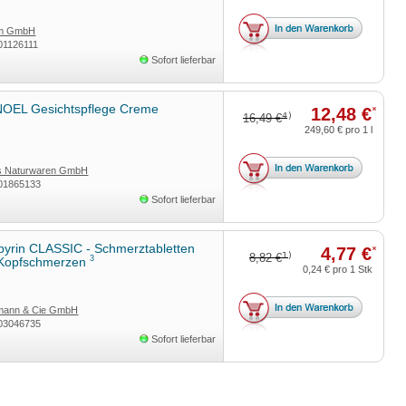
rm GmbH
01126111
Sofort lieferbar
OEL Gesichtspflege Creme
12,48 €
*
4)
16,49 €
249,60 €
pro 1 l
ss Naturwaren GmbH
01865133
Sofort lieferbar
yrin CLASSIC - Schmerztabletten
4,77 €
*
1)
8,82 €
3
Kopfschmerzen
0,24 €
pro 1 Stk
rmann & Cie GmbH
03046735
Sofort lieferbar