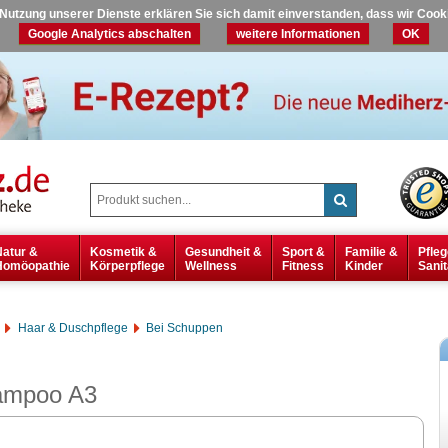
r Nutzung unserer Dienste erklären Sie sich damit einverstanden, dass wir Coo
Google Analytics abschalten
weitere Informationen
OK
Natur &
Kosmetik &
Gesundheit &
Sport &
Familie &
Pfleg
Homöopathie
Körperpflege
Wellness
Fitness
Kinder
Sanit
Haar & Duschpflege
Bei Schuppen
ampoo A3