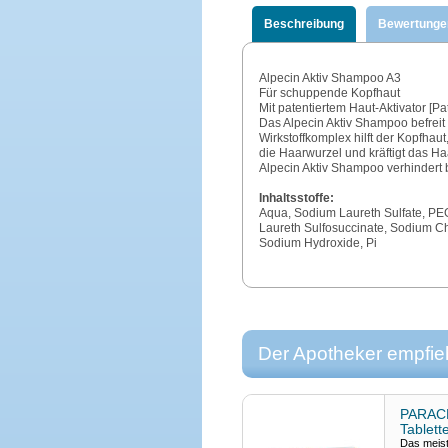
Beschreibung
Bewertunge
Alpecin Aktiv Shampoo A3
Für schuppende Kopfhaut
Mit patentiertem Haut-Aktivator [P
Das Alpecin Aktiv Shampoo befreit 
Wirkstoffkomplex hilft der Kopfhaut,
die Haarwurzel und kräftigt das Ha
Alpecin Aktiv Shampoo verhinder
Inhaltsstoffe:
Aqua, Sodium Laureth Sulfate, PEG
Laureth Sulfosuccinate, Sodium Ch
Sodium Hydroxide, Pi
Der Apotheker empfieh
PARACE
Tablet
Das meist