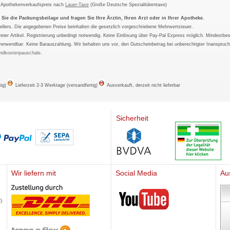
m Apothekenverkaufspreis nach
Lauer-Taxe
(Große Deutsche Spezialitätentaxe)
ie die Packungsbeilage und fragen Sie Ihre Ärztin, Ihren Arzt oder in Ihrer Apotheke.
ellers. Die angegebenen Preise beinhalten die gesetzlich vorgeschriebene Mehrwertsteuer.
tfreier Artikel. Registrierung unbedingt notwendig. Keine Einlösung über Pay-Pal Express möglich. Mindestbes
verwendbar. Keine Barauszahlung. Wir behalten uns vor, den Gutscheinbetrag bei unberechtigter Inanspruc
ndkostenpauschale
.
tig)
Lieferzeit 2-3 Werktage (versandfertig)
Ausverkauft, derzeit nicht lieferbar
Sicherheit
Wir liefern mit
Social Media
Au
Mediherz
)