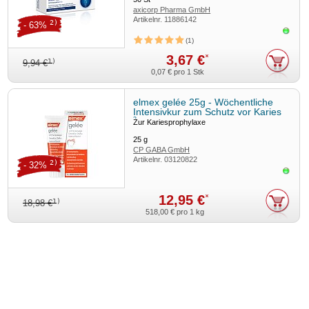
axicorp Pharma GmbH
Artikelnr.
11886142
2)
- 63%
Sofor
1
3,67 €
*
1)
9,94 €
0,07 €
pro 1 Stk
elmex gelée 25g - Wöchentliche
Intensivkur zum Schutz vor Karies
3
Zur Kariesprophylaxe
25
g
CP GABA GmbH
Artikelnr.
03120822
2)
- 32%
Sofor
12,95 €
*
1)
18,98 €
518,00 €
pro 1 kg