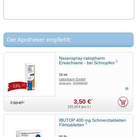
Der Apotheker empfiehlt:
Nasenspray-ratiopharm
3
Erwachsene - bei Schnupfen
15
ml
ratiopharm GmbH
Artikelnr.
00999848
2)
- 53%
Sofor
3,50 €
*
4)
7,50 €
233,33 €
pro 1 l
IBUTOP 400 mg Schmerztabletten
3
Filmtabletten
50
St