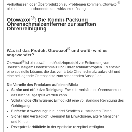
®
Verhältnissen oder Überproduktion zu Problemen kommen. Otowaxol
bietet hier eine schonende und wirksame Lösung.
®
Otowaxol
: Die Kombi-Packung
Ohrenschmalzentferner zur sanften
Ohrenreinigung
®
Was ist das Produkt Otowaxol
und wofür wird es
angewendet?
®
Otowaxol
ist ein bewährtes Medizinprodukt zur Entfernung von
überschüssigem Ohrenschmalz und Ohrenschmalzpfropfen. Es enthält
eine spezielle Lösung, die das verhärtete Ohrenschmalz aufweicht und
eine beiliegende Ohrenspritze zum schonenden Ausspülen.
Die Vorteile des Produktes auf einen Blick:
Sanfte und effektive Reinigung:
Erweicht verhärtetes Ohrenschmalz,
das leicht ausgespült werden kann.
Vollständige Ohrhygiene:
Ermöglicht eine vollständige Reinigung des
Gehörgangs.
Einfache Anwendung:
In nur drei Schritten zu sauberen Ohren.
Sicher und verträglich:
Geeignet für Erwachsene, ältere Menschen
und Kinder.
Rezeptfrei erhältlich:
In der Apotheke rezeptfrei verfügbar.