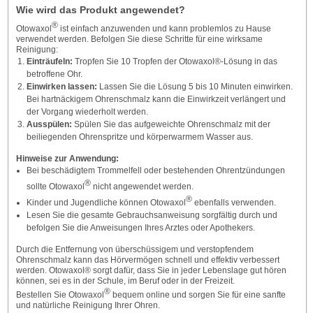
Wie wird das Produkt angewendet?
®
Otowaxol
ist einfach anzuwenden und kann problemlos zu Hause
verwendet werden. Befolgen Sie diese Schritte für eine wirksame
Reinigung:
Einträufeln:
Tropfen Sie 10 Tropfen der Otowaxol®-Lösung in das
betroffene Ohr.
Einwirken lassen:
Lassen Sie die Lösung 5 bis 10 Minuten einwirken.
Bei hartnäckigem Ohrenschmalz kann die Einwirkzeit verlängert und
der Vorgang wiederholt werden.
Ausspülen:
Spülen Sie das aufgeweichte Ohrenschmalz mit der
beiliegenden Ohrenspritze und körperwarmem Wasser aus.
Hinweise zur Anwendung:
Bei beschädigtem Trommelfell oder bestehenden Ohrentzündungen
®
sollte Otowaxol
nicht angewendet werden.
®
Kinder und Jugendliche können Otowaxol
ebenfalls verwenden.
Lesen Sie die gesamte Gebrauchsanweisung sorgfältig durch und
befolgen Sie die Anweisungen Ihres Arztes oder Apothekers.
Durch die Entfernung von überschüssigem und verstopfendem
Ohrenschmalz kann das Hörvermögen schnell und effektiv verbessert
werden. Otowaxol® sorgt dafür, dass Sie in jeder Lebenslage gut hören
können, sei es in der Schule, im Beruf oder in der Freizeit.
®
Bestellen Sie Otowaxol
bequem online und sorgen Sie für eine sanfte
und natürliche Reinigung Ihrer Ohren.