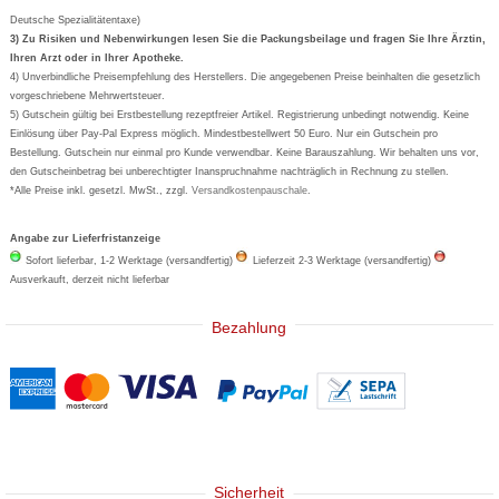
Aspirin
Deutsche Spezialitätentaxe)
Formoline
3) Zu Risiken und Nebenwirkungen lesen Sie die Packungsbeilage und fragen Sie Ihre Ärztin,
Ihren Arzt oder in Ihrer Apotheke.
Wick
4) Unverbindliche Preisempfehlung des Herstellers. Die angegebenen Preise beinhalten die gesetzlich
Eucerin
vorgeschriebene Mehrwertsteuer.
5) Gutschein gültig bei Erstbestellung rezeptfreier Artikel. Registrierung unbedingt notwendig. Keine
Basica
Einlösung über Pay-Pal Express möglich. Mindestbestellwert 50 Euro. Nur ein Gutschein pro
Bestellung. Gutschein nur einmal pro Kunde verwendbar. Keine Barauszahlung. Wir behalten uns vor,
den Gutscheinbetrag bei unberechtigter Inanspruchnahme nachträglich in Rechnung zu stellen.
*Alle Preise inkl. gesetzl. MwSt., zzgl.
Versandkostenpauschale
.
Angabe zur Lieferfristanzeige
Sofort lieferbar, 1-2 Werktage (versandfertig)
Lieferzeit 2-3 Werktage (versandfertig)
Ausverkauft, derzeit nicht lieferbar
Bezahlung
Sicherheit