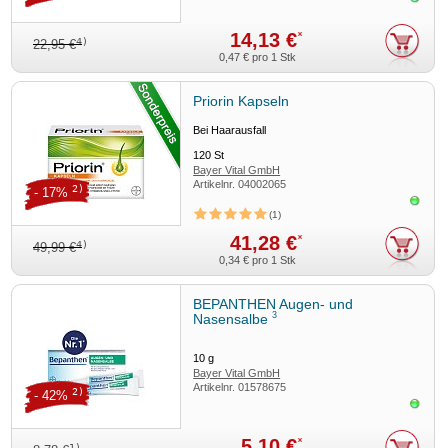
14,13 €
*
4)
22,95 €
0,47 €
pro 1 Stk
Priorin Kapseln
Bei Haarausfall
120
St
Bayer Vital GmbH
Artikelnr.
04002065
2)
- 17%
Sofor
1
41,28 €
*
4)
49,99 €
0,34 €
pro 1 Stk
BEPANTHEN Augen- und
3
Nasensalbe
10
g
Bayer Vital GmbH
Artikelnr.
01578675
2)
- 42%
Sofor
5,10 €
*
1)