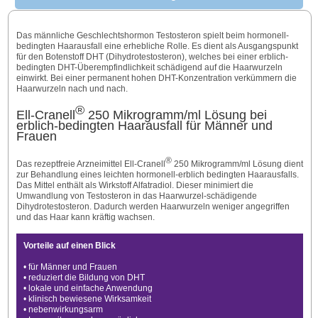
Das männliche Geschlechtshormon Testosteron spielt beim hormonell-
bedingten Haarausfall eine erhebliche Rolle. Es dient als Ausgangspunkt
für den Botenstoff DHT (Dihydrotestosteron), welches bei einer erblich-
bedingten DHT-Überempfindlichkeit schädigend auf die Haarwurzeln
einwirkt. Bei einer permanent hohen DHT-Konzentration verkümmern die
Haarwurzeln nach und nach.
®
Ell-Cranell
250 Mikrogramm/ml Lösung bei
erblich-bedingten Haarausfall für Männer und
Frauen
®
Das rezeptfreie Arzneimittel Ell-Cranell
250 Mikrogramm/ml Lösung dient
zur Behandlung eines leichten hormonell-erblich bedingten Haarausfalls.
Das Mittel enthält als Wirkstoff Alfatradiol. Dieser minimiert die
Umwandlung von Testosteron in das Haarwurzel-schädigende
Dihydrotestosteron. Dadurch werden Haarwurzeln weniger angegriffen
und das Haar kann kräftig wachsen.
Vorteile auf einen Blick
• für Männer und Frauen
• reduziert die Bildung von DHT
• lokale und einfache Anwendung
• klinisch bewiesene Wirksamkeit
• nebenwirkungsarm