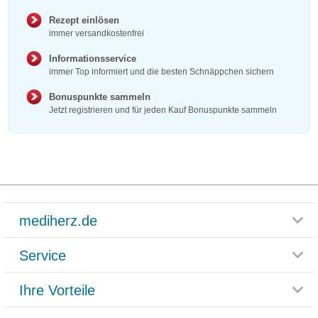
Rezept einlösen
immer versandkostenfrei
Informationsservice
immer Top informiert und die besten Schnäppchen sichern
Bonuspunkte sammeln
Jetzt registrieren und für jeden Kauf Bonuspunkte sammeln
mediherz.de
Service
Glossar
Themenwelten
Ihre Vorteile
Rücksendemöglichkeit
Häufig gestellte Fragen
Reklamationsformular
Impressum