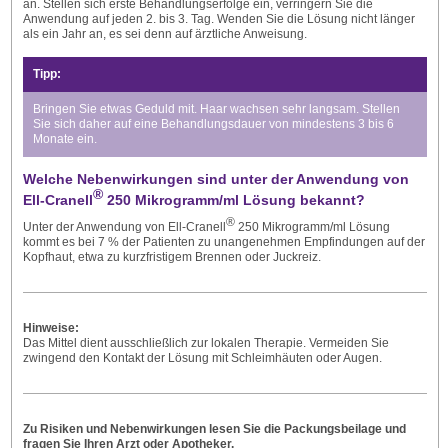
an. Stellen sich erste Behandlungserfolge ein, verringern Sie die
Anwendung auf jeden 2. bis 3. Tag. Wenden Sie die Lösung nicht länger
als ein Jahr an, es sei denn auf ärztliche Anweisung.
Tipp:
Bringen Sie etwas Geduld mit. Haar wachsen sehr langsam. Stellen
Sie sich daher auf eine Behandlungsdauer von mindestens 3 bis 6
Monate ein.
Welche Nebenwirkungen sind unter der Anwendung von
®
Ell-Cranell
250 Mikrogramm/ml Lösung bekannt?
®
Unter der Anwendung von Ell-Cranell
250 Mikrogramm/ml Lösung
kommt es bei 7 % der Patienten zu unangenehmen Empfindungen auf der
Kopfhaut, etwa zu kurzfristigem Brennen oder Juckreiz.
Hinweise:
Das Mittel dient ausschließlich zur lokalen Therapie. Vermeiden Sie
zwingend den Kontakt der Lösung mit Schleimhäuten oder Augen.
Zu Risiken und Nebenwirkungen lesen Sie die Packungsbeilage
und
fragen Sie Ihren Arzt oder Apotheker.