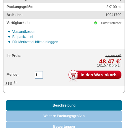
Packungsgröße:
3X100
ml
Artikelnr.:
10941790
Verfügbarkeit:
Sofort lieferbar
Versandkosten
Beipackzettel
Für Merkzettel bitte einloggen
4)
Ihr Preis:
69,99 €
48,47 €
*
161,57 €
pro 1 l
Menge:
2)
- 31%
Beschreibung
Weitere Packungsgrößen
Bewertungen