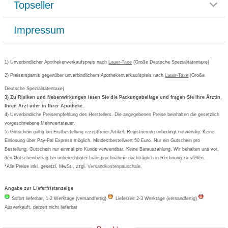
Topseller
Rezeptlieferung
Paketlieferstatus
Datenschutz
Bonusprogramm
Lieferung und Bezahlung
Widerrufsbelehrung
Impressum
Grippostad
Gutschein und Rabatte
Versandkosten
AGB
Bepanthen
Kundenbewertung
Passwort vergessen
Barrierefreiheitserklärung
Cetirizin
Bestellung Post & Fax
Bestellschein ausfüllen
1) Unverbindlicher Apothekenverkaufspreis nach
Cookie-Einstellungen
Lauer-Taxe
(Große Deutsche Spezialitätentaxe)
Orthomol
Deutscher Service Preis
Newsletteranmeldung
2) Preisersparnis gegenüber unverbindlichem Apothekenverkaufspreis nach
Vertrag widerrufen
Lauer-Taxe
(Große
Aspirin
Deutsche Spezialitätentaxe)
Formoline
3) Zu Risiken und Nebenwirkungen lesen Sie die Packungsbeilage und fragen Sie Ihre Ärztin,
Ihren Arzt oder in Ihrer Apotheke.
Wick
4) Unverbindliche Preisempfehlung des Herstellers. Die angegebenen Preise beinhalten die gesetzlich
Eucerin
vorgeschriebene Mehrwertsteuer.
5) Gutschein gültig bei Erstbestellung rezeptfreier Artikel. Registrierung unbedingt notwendig. Keine
Basica
Einlösung über Pay-Pal Express möglich. Mindestbestellwert 50 Euro. Nur ein Gutschein pro
Bestellung. Gutschein nur einmal pro Kunde verwendbar. Keine Barauszahlung. Wir behalten uns vor,
den Gutscheinbetrag bei unberechtigter Inanspruchnahme nachträglich in Rechnung zu stellen.
*Alle Preise inkl. gesetzl. MwSt., zzgl.
Versandkostenpauschale
.
Angabe zur Lieferfristanzeige
Sofort lieferbar, 1-2 Werktage (versandfertig)
Lieferzeit 2-3 Werktage (versandfertig)
Ausverkauft, derzeit nicht lieferbar