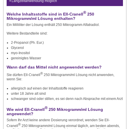
• Langzeitanwendung möglich
®
Welche Inhaltsstoffe sind in Ell-Cranell
250
Mikrogramm/ml Lösung enthalten?
Ein Milliliter der Lösung enthält 250 Mikrogramm Alfatradiol.
Weitere Bestandteile sind:
2-Propanol (Ph. Eur.)
Glycerol
myo-Inositol
gereinigtes Wasser
Wann darf das Mittel nicht angewendet werden?
®
Sie dürfen Ell-Cranell
250 Mikrogramm/ml Lösung nicht anwenden,
wenn Sie:
allergisch auf einen der Inhaltsstoffe reagieren
unter 18 Jahre alt sind
schwanger sind oder stillen, es sei denn nach Absprache mit einem Arzt
®
Wie wird Ell-Cranell
250 Mikrogramm/ml Lösung
angewendet?
Sofern Ihr Arzt keine andere Dosierung verordnet, wenden Sie Ell-
®
Cranell
250 Mikrogramm/ml Lösung einmal täglich, am besten abends,