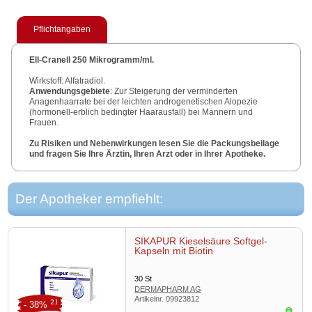
Pflichtangaben
Ell-Cranell 250 Mikrogramm/ml.
Wirkstoff: Alfatradiol.
Anwendungsgebiete
: Zur Steigerung der verminderten
Anagenhaarrate bei der leichten androgenetischen Alopezie
(hormonell-erblich bedingter Haarausfall) bei Männern und
Frauen.
Zu Risiken und Nebenwirkungen lesen Sie die Packungsbeilage
und fragen Sie Ihre Ärztin, Ihren Arzt oder in Ihrer Apotheke.
Der Apotheker empfiehlt:
SIKAPUR Kieselsäure Softgel-
Kapseln mit Biotin
30
St
DERMAPHARM AG
Artikelnr.
09923812
2)
- 38%
Sofor