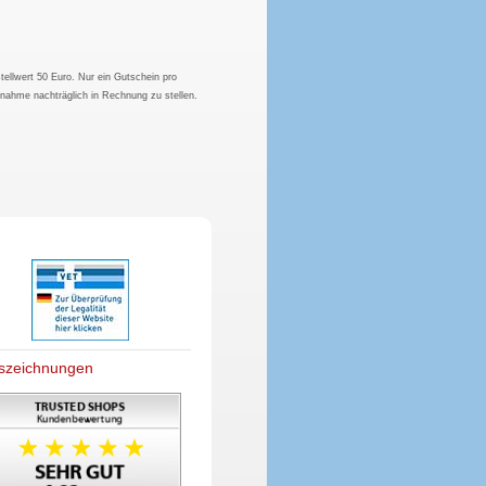
tellwert 50 Euro. Nur ein Gutschein pro
hnahme nachträglich in Rechnung zu stellen.
szeichnungen