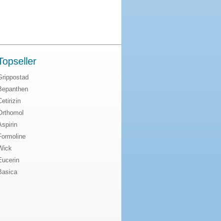
Topseller
Grippostad
Bepanthen
Cetirizin
Orthomol
Aspirin
Formoline
Wick
Eucerin
Basica