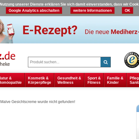
r Nutzung unserer Dienste erklären Sie sich damit einverstanden, dass wir Coo
Google Analytics abschalten
weitere Informationen
OK
Natur &
Kosmetik &
Gesundheit &
Sport &
Familie &
Pfleg
Homöopathie
Körperpflege
Wellness
Fitness
Kinder
Sanit
Malve Gesichtscreme wurde nicht gefunden!