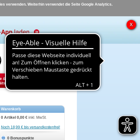
kies verwenden. Weiterhin verwendet die Seite Google Analytics.
Hilfe
Kontakt
e &
Diabetes
Tier
ätsbedarf
Warenkorb
0 Artikel
0,00 €
inkl. MwSt.
Noch 18,99 € bis versandkostenfrei!
0 Bonuspunkte