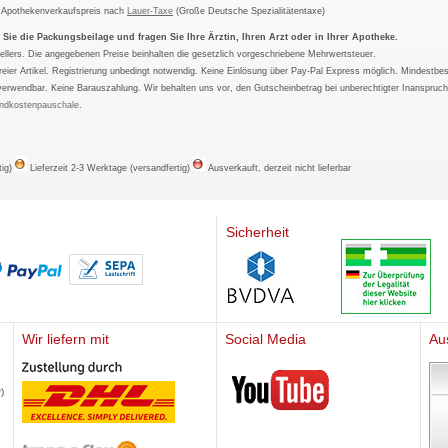
m Apothekenverkaufspreis nach
Lauer-Taxe
(Große Deutsche Spezialitätentaxe)
ie die Packungsbeilage und fragen Sie Ihre Ärztin, Ihren Arzt oder in Ihrer Apotheke.
ellers. Die angegebenen Preise beinhalten die gesetzlich vorgeschriebene Mehrwertsteuer.
tfreier Artikel. Registrierung unbedingt notwendig. Keine Einlösung über Pay-Pal Express möglich. Mindestbes
verwendbar. Keine Barauszahlung. Wir behalten uns vor, den Gutscheinbetrag bei unberechtigter Inanspruc
ndkostenpauschale
.
tig)
Lieferzeit 2-3 Werktage (versandfertig)
Ausverkauft, derzeit nicht lieferbar
Sicherheit
Wir liefern mit
Social Media
Au
Mediherz
)