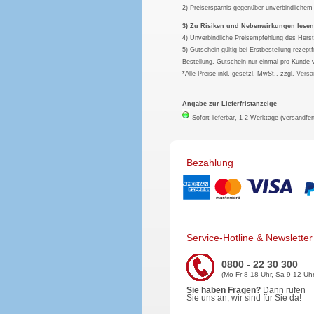
2) Preisersparnis gegenüber unverbindliche
3) Zu Risiken und Nebenwirkungen lesen S
4) Unverbindliche Preisempfehlung des Herst
5) Gutschein gültig bei Erstbestellung rezep
Bestellung. Gutschein nur einmal pro Kunde 
*Alle Preise inkl. gesetzl. MwSt., zzgl.
Versa
Angabe zur Lieferfristanzeige
Sofort lieferbar, 1-2 Werktage (versandfer
Bezahlung
Service-Hotline & Newsletter
0800 - 22 30 300
(Mo-Fr 8-18 Uhr, Sa 9-12 Uhr
Sie haben Fragen?
Dann rufen
Sie uns an, wir sind für Sie da!