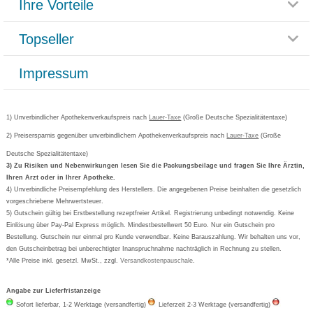
Ihre Vorteile
Rücksendemöglichkeit
Häufig gestellte Fragen
Reklamationsformular
Impressum
Topseller
Rezeptlieferung
Paketlieferstatus
Datenschutz
Bonusprogramm
Lieferung und Bezahlung
Widerrufsbelehrung
Impressum
Grippostad
Gutschein und Rabatte
Versandkosten
AGB
Bepanthen
Kundenbewertung
Passwort vergessen
Barrierefreiheitserklärung
Cetirizin
Bestellung Post & Fax
Bestellschein ausfüllen
1) Unverbindlicher Apothekenverkaufspreis nach
Cookie-Einstellungen
Lauer-Taxe
(Große Deutsche Spezialitätentaxe)
Orthomol
Deutscher Service Preis
Newsletteranmeldung
2) Preisersparnis gegenüber unverbindlichem Apothekenverkaufspreis nach
Vertrag widerrufen
Lauer-Taxe
(Große
Aspirin
Deutsche Spezialitätentaxe)
Formoline
3) Zu Risiken und Nebenwirkungen lesen Sie die Packungsbeilage und fragen Sie Ihre Ärztin,
Ihren Arzt oder in Ihrer Apotheke.
Wick
4) Unverbindliche Preisempfehlung des Herstellers. Die angegebenen Preise beinhalten die gesetzlich
Eucerin
vorgeschriebene Mehrwertsteuer.
5) Gutschein gültig bei Erstbestellung rezeptfreier Artikel. Registrierung unbedingt notwendig. Keine
Basica
Einlösung über Pay-Pal Express möglich. Mindestbestellwert 50 Euro. Nur ein Gutschein pro
Bestellung. Gutschein nur einmal pro Kunde verwendbar. Keine Barauszahlung. Wir behalten uns vor,
den Gutscheinbetrag bei unberechtigter Inanspruchnahme nachträglich in Rechnung zu stellen.
*Alle Preise inkl. gesetzl. MwSt., zzgl.
Versandkostenpauschale
.
Angabe zur Lieferfristanzeige
Sofort lieferbar, 1-2 Werktage (versandfertig)
Lieferzeit 2-3 Werktage (versandfertig)