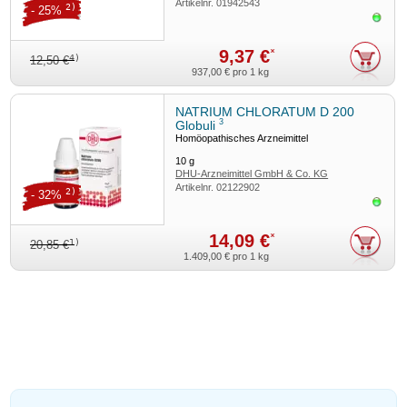
Artikelnr.
01942543
2)
- 25%
Sofor
9,37 €
*
4)
12,50 €
937,00 €
pro 1 kg
NATRIUM CHLORATUM D 200
3
Globuli
Homöopathisches Arzneimittel
10
g
DHU-Arzneimittel GmbH & Co. KG
Artikelnr.
02122902
2)
- 32%
Sofor
14,09 €
*
1)
20,85 €
1.409,00 €
pro 1 kg