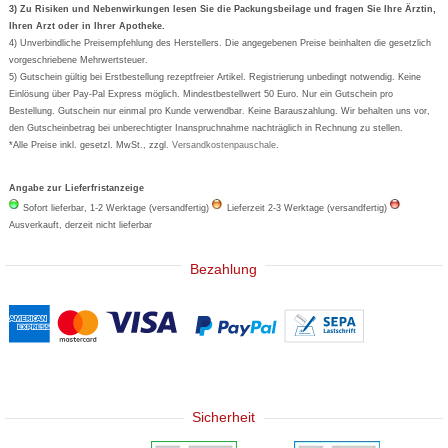
Formoline
3) Zu Risiken und Nebenwirkungen lesen Sie die Packungsbeilage und fragen Sie Ihre Ärztin,
Ihren Arzt oder in Ihrer Apotheke.
Wick
4) Unverbindliche Preisempfehlung des Herstellers. Die angegebenen Preise beinhalten die gesetzlich
Eucerin
vorgeschriebene Mehrwertsteuer.
5) Gutschein gültig bei Erstbestellung rezeptfreier Artikel. Registrierung unbedingt notwendig. Keine
Basica
Einlösung über Pay-Pal Express möglich. Mindestbestellwert 50 Euro. Nur ein Gutschein pro
Bestellung. Gutschein nur einmal pro Kunde verwendbar. Keine Barauszahlung. Wir behalten uns vor,
den Gutscheinbetrag bei unberechtigter Inanspruchnahme nachträglich in Rechnung zu stellen.
*Alle Preise inkl. gesetzl. MwSt., zzgl.
Versandkostenpauschale
.
Angabe zur Lieferfristanzeige
Sofort lieferbar, 1-2 Werktage (versandfertig)
Lieferzeit 2-3 Werktage (versandfertig)
Ausverkauft, derzeit nicht lieferbar
Bezahlung
Sicherheit