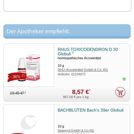
Der Apotheker empfiehlt:
RHUS TOXICODENDRON D 30
3
Globuli
homöopathisches Arzneimittel
10
g
DHU-Arzneimittel GmbH & Co. KG
Artikelnr.
02104873
2)
- 36%
Sofor
8,57 €
*
1)
13,45 €
857,00 €
pro 1 kg
BACHBLÜTEN Bach's 39er Globuli
10
g
Spagyra GmbH & Co KG