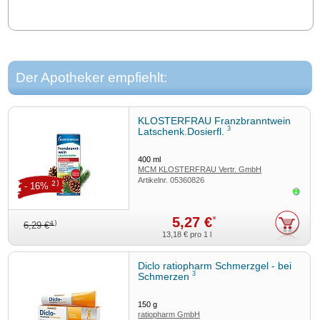
Der Apotheker empfiehlt:
KLOSTERFRAU Franzbranntwein
3
Latschenk.Dosierfl.
400
ml
MCM KLOSTERFRAU Vertr. GmbH
Artikelnr.
05360826
2)
- 16%
Sofor
5,27 €
*
4)
6,29 €
13,18 €
pro 1 l
Diclo ratiopharm Schmerzgel - bei
3
Schmerzen
150
g
ratiopharm GmbH