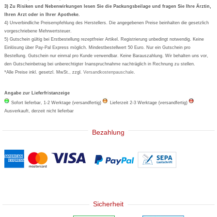
Formoline
3) Zu Risiken und Nebenwirkungen lesen Sie die Packungsbeilage und fragen Sie Ihre Ärztin,
Ihren Arzt oder in Ihrer Apotheke.
Wick
4) Unverbindliche Preisempfehlung des Herstellers. Die angegebenen Preise beinhalten die gesetzlich
Eucerin
vorgeschriebene Mehrwertsteuer.
5) Gutschein gültig bei Erstbestellung rezeptfreier Artikel. Registrierung unbedingt notwendig. Keine
Basica
Einlösung über Pay-Pal Express möglich. Mindestbestellwert 50 Euro. Nur ein Gutschein pro
Bestellung. Gutschein nur einmal pro Kunde verwendbar. Keine Barauszahlung. Wir behalten uns vor,
den Gutscheinbetrag bei unberechtigter Inanspruchnahme nachträglich in Rechnung zu stellen.
*Alle Preise inkl. gesetzl. MwSt., zzgl.
Versandkostenpauschale
.
Angabe zur Lieferfristanzeige
Sofort lieferbar, 1-2 Werktage (versandfertig)
Lieferzeit 2-3 Werktage (versandfertig)
Ausverkauft, derzeit nicht lieferbar
Bezahlung
Sicherheit