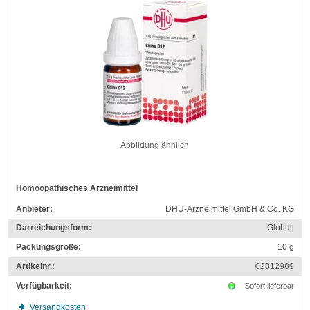
Abbildung ähnlich
Homöopathisches Arzneimittel
Anbieter:
DHU-Arzneimittel GmbH & Co. KG
Darreichungsform:
Globuli
Packungsgröße:
10
g
Artikelnr.:
02812989
Verfügbarkeit:
Sofort lieferbar
Versandkosten