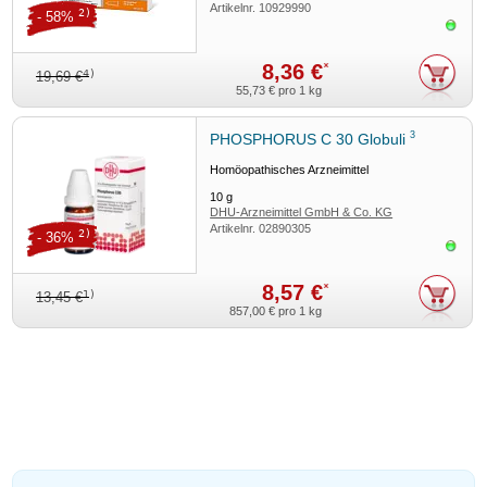
Artikelnr.
10929990
2)
- 58%
Sofor
8,36 €
*
4)
19,69 €
55,73 €
pro 1 kg
3
PHOSPHORUS C 30 Globuli
Homöopathisches Arzneimittel
10
g
DHU-Arzneimittel GmbH & Co. KG
Artikelnr.
02890305
2)
- 36%
Sofor
8,57 €
*
1)
13,45 €
857,00 €
pro 1 kg