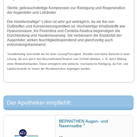
Sterile, gebrauchsfertige Kompressen zur Reinigung und Regeneration
der Augenlider und Lidränder.
Die mizellenhaltige* Lotion ist sehr gut verträglich, da sie frei von
Duftstoffen und Konservierungsmitteln ist. Hochwertige Inhaltsstoffe wie
Hyaluronsäure, Iris Florentina und Centella Asiatica begünstigen die
Durchblutung und Hauterneuerung. Sie verbessern die Elastizität der
Augenlider, wirken feuchtigkeitsspendend und gleichzeitig auch
entzündungshemmend.
“mizellenhaltig“ beschreibt die Art einer Lösung/Flüssigkeit. Mizellen sind kleine Bereiche in einer
Lösung, die sich durch ihre Beschaffenheit/Struktur vom Umfeld abheben, z. B. durch Bildung
eines Molekülverbandes. Diese ermöglicht eine einfache, mechanische Reinigung, da Fett- und
Lipidrückstände im Innern der Mizellenstruktur angelagert werden.
Der Apotheker empfiehlt:
BEPANTHEN Augen- und
3
Nasensalbe