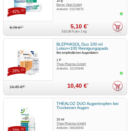
10
g
Bayer Vital GmbH
Artikelnr.
01578675
2)
- 42%
Sofor
5,10 €
*
1)
8,78 €
510,00 €
pro 1 kg
BLEPHASOL Duo 100 ml
Lotion+100 Reinigungspads
Bei empfindlichen Augenlidern
1
P
Thea Pharma GmbH
Artikelnr.
10134948
2)
- 28%
Sofor
10,40 €
*
4)
14,45 €
THEALOZ DUO Augentropfen bei
Trockenen Augen
10
ml
Thea Pharma GmbH
Artikelnr.
06626640
2)
- 33%