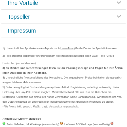
Ihre Vorteile
Rücksendemöglichkeit
Häufig gestellte Fragen
Reklamationsformular
Impressum
Topseller
Rezeptlieferung
Paketlieferstatus
Datenschutz
Bonusprogramm
Lieferung und Bezahlung
Widerrufsbelehrung
Impressum
Grippostad
Gutschein und Rabatte
Versandkosten
AGB
Bepanthen
Kundenbewertung
Passwort vergessen
Barrierefreiheitserklärung
Cetirizin
Bestellung Post & Fax
Bestellschein ausfüllen
1) Unverbindlicher Apothekenverkaufspreis nach
Cookie-Einstellungen
Lauer-Taxe
(Große Deutsche Spezialitätentaxe)
Orthomol
Deutscher Service Preis
Newsletteranmeldung
2) Preisersparnis gegenüber unverbindlichem Apothekenverkaufspreis nach
Vertrag widerrufen
Lauer-Taxe
(Große
Aspirin
Deutsche Spezialitätentaxe)
Formoline
3) Zu Risiken und Nebenwirkungen lesen Sie die Packungsbeilage und fragen Sie Ihre Ärztin,
Ihren Arzt oder in Ihrer Apotheke.
Wick
4) Unverbindliche Preisempfehlung des Herstellers. Die angegebenen Preise beinhalten die gesetzlich
Eucerin
vorgeschriebene Mehrwertsteuer.
5) Gutschein gültig bei Erstbestellung rezeptfreier Artikel. Registrierung unbedingt notwendig. Keine
Basica
Einlösung über Pay-Pal Express möglich. Mindestbestellwert 50 Euro. Nur ein Gutschein pro
Bestellung. Gutschein nur einmal pro Kunde verwendbar. Keine Barauszahlung. Wir behalten uns vor,
den Gutscheinbetrag bei unberechtigter Inanspruchnahme nachträglich in Rechnung zu stellen.
*Alle Preise inkl. gesetzl. MwSt., zzgl.
Versandkostenpauschale
.
Angabe zur Lieferfristanzeige
Sofort lieferbar, 1-2 Werktage (versandfertig)
Lieferzeit 2-3 Werktage (versandfertig)