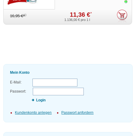
Sofor
11,36 €
*
4)
16,95 €
1.136,00 €
pro 1 l
Mein Konto
E-Mail:
Passwort:
Login
Kundenkonto anlegen
Passwort anfordern