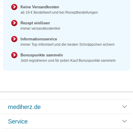
Keine Versandkosten
ab 19 € Bestellwert und bei Rezeptbestellungen
Rezept einlösen
immer versandkostenfrei
Informationsservice
immer Top informiert und die besten Schnäppchen sichern
Bonuspunkte sammeln
Jetzt registrieren und für jeden Kauf Bonuspunkte sammeln
mediherz.de
Service
Glossar
Themenwelten