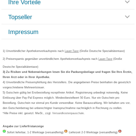
Ihre Vorteile
Rücksendemöglichkeit
Häufig gestellte Fragen
Reklamationsformular
Impressum
Topseller
Rezeptlieferung
Paketlieferstatus
Datenschutz
Bonusprogramm
Lieferung und Bezahlung
Widerrufsbelehrung
Impressum
Grippostad
Gutschein und Rabatte
Versandkosten
AGB
Bepanthen
Kundenbewertung
Passwort vergessen
Barrierefreiheitserklärung
Cetirizin
Bestellung Post & Fax
Bestellschein ausfüllen
1) Unverbindlicher Apothekenverkaufspreis nach
Cookie-Einstellungen
Lauer-Taxe
(Große Deutsche Spezialitätentaxe)
Orthomol
Deutscher Service Preis
Newsletteranmeldung
2) Preisersparnis gegenüber unverbindlichem Apothekenverkaufspreis nach
Vertrag widerrufen
Lauer-Taxe
(Große
Aspirin
Deutsche Spezialitätentaxe)
Formoline
3) Zu Risiken und Nebenwirkungen lesen Sie die Packungsbeilage und fragen Sie Ihre Ärztin,
Ihren Arzt oder in Ihrer Apotheke.
Wick
4) Unverbindliche Preisempfehlung des Herstellers. Die angegebenen Preise beinhalten die gesetzlich
Eucerin
vorgeschriebene Mehrwertsteuer.
5) Gutschein gültig bei Erstbestellung rezeptfreier Artikel. Registrierung unbedingt notwendig. Keine
Basica
Einlösung über Pay-Pal Express möglich. Mindestbestellwert 50 Euro. Nur ein Gutschein pro
Bestellung. Gutschein nur einmal pro Kunde verwendbar. Keine Barauszahlung. Wir behalten uns vor,
den Gutscheinbetrag bei unberechtigter Inanspruchnahme nachträglich in Rechnung zu stellen.
*Alle Preise inkl. gesetzl. MwSt., zzgl.
Versandkostenpauschale
.
Angabe zur Lieferfristanzeige
Sofort lieferbar, 1-2 Werktage (versandfertig)
Lieferzeit 2-3 Werktage (versandfertig)