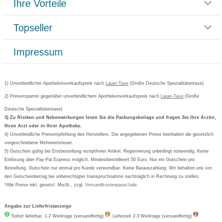
Ihre Vorteile
Rücksendemöglichkeit
Häufig gestellte Fragen
Reklamationsformular
Impressum
Topseller
Rezeptlieferung
Paketlieferstatus
Datenschutz
Bonusprogramm
Lieferung und Bezahlung
Widerrufsbelehrung
Impressum
Grippostad
Gutschein und Rabatte
Versandkosten
AGB
Bepanthen
Kundenbewertung
Passwort vergessen
Barrierefreiheitserklärung
Cetirizin
Bestellung Post & Fax
Bestellschein ausfüllen
1) Unverbindlicher Apothekenverkaufspreis nach
Cookie-Einstellungen
Lauer-Taxe
(Große Deutsche Spezialitätentaxe)
Orthomol
Deutscher Service Preis
Newsletteranmeldung
2) Preisersparnis gegenüber unverbindlichem Apothekenverkaufspreis nach
Vertrag widerrufen
Lauer-Taxe
(Große
Aspirin
Deutsche Spezialitätentaxe)
Formoline
3) Zu Risiken und Nebenwirkungen lesen Sie die Packungsbeilage und fragen Sie Ihre Ärztin,
Ihren Arzt oder in Ihrer Apotheke.
Wick
4) Unverbindliche Preisempfehlung des Herstellers. Die angegebenen Preise beinhalten die gesetzlich
Eucerin
vorgeschriebene Mehrwertsteuer.
5) Gutschein gültig bei Erstbestellung rezeptfreier Artikel. Registrierung unbedingt notwendig. Keine
Basica
Einlösung über Pay-Pal Express möglich. Mindestbestellwert 50 Euro. Nur ein Gutschein pro
Bestellung. Gutschein nur einmal pro Kunde verwendbar. Keine Barauszahlung. Wir behalten uns vor,
den Gutscheinbetrag bei unberechtigter Inanspruchnahme nachträglich in Rechnung zu stellen.
*Alle Preise inkl. gesetzl. MwSt., zzgl.
Versandkostenpauschale
.
Angabe zur Lieferfristanzeige
Sofort lieferbar, 1-2 Werktage (versandfertig)
Lieferzeit 2-3 Werktage (versandfertig)