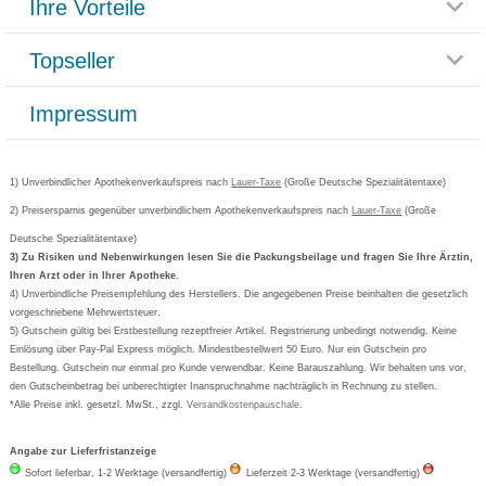
Ihre Vorteile
Rücksendemöglichkeit
Häufig gestellte Fragen
Reklamationsformular
Impressum
Topseller
Rezeptlieferung
Paketlieferstatus
Datenschutz
Bonusprogramm
Lieferung und Bezahlung
Widerrufsbelehrung
Impressum
Grippostad
Gutschein und Rabatte
Versandkosten
AGB
Bepanthen
Kundenbewertung
Passwort vergessen
Barrierefreiheitserklärung
Cetirizin
Bestellung Post & Fax
Bestellschein ausfüllen
1) Unverbindlicher Apothekenverkaufspreis nach
Cookie-Einstellungen
Lauer-Taxe
(Große Deutsche Spezialitätentaxe)
Orthomol
Deutscher Service Preis
Newsletteranmeldung
2) Preisersparnis gegenüber unverbindlichem Apothekenverkaufspreis nach
Vertrag widerrufen
Lauer-Taxe
(Große
Aspirin
Deutsche Spezialitätentaxe)
Formoline
3) Zu Risiken und Nebenwirkungen lesen Sie die Packungsbeilage und fragen Sie Ihre Ärztin,
Ihren Arzt oder in Ihrer Apotheke.
Wick
4) Unverbindliche Preisempfehlung des Herstellers. Die angegebenen Preise beinhalten die gesetzlich
Eucerin
vorgeschriebene Mehrwertsteuer.
5) Gutschein gültig bei Erstbestellung rezeptfreier Artikel. Registrierung unbedingt notwendig. Keine
Basica
Einlösung über Pay-Pal Express möglich. Mindestbestellwert 50 Euro. Nur ein Gutschein pro
Bestellung. Gutschein nur einmal pro Kunde verwendbar. Keine Barauszahlung. Wir behalten uns vor,
den Gutscheinbetrag bei unberechtigter Inanspruchnahme nachträglich in Rechnung zu stellen.
*Alle Preise inkl. gesetzl. MwSt., zzgl.
Versandkostenpauschale
.
Angabe zur Lieferfristanzeige
Sofort lieferbar, 1-2 Werktage (versandfertig)
Lieferzeit 2-3 Werktage (versandfertig)