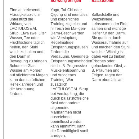
Schwung bringen
Balaststoffe!
Eine ausreichende
Yoga, Tai-Chi oder
Flüssigkeitszufuhr
Qigong sind mentales
Ballaststoffe und
unterstützt die
und körperliches
Weizenkleie,
Wirkung von
Training zugleich und
Leinsamen oder Floh-
LACTULOSE AL
hilfreich bei Ma- gen-
samen sind wichtige
Sirup. Etwa zwei Liter
Darm-Beschwerden
Helfer für den Darm.
Wasser, Tee oder
wie Verstopfung.
Sie quellen durch
Fruchtschorle täglich
Regelmäßige
Wasseraufnahme auf
helfen, den Stuhl
Entspannungspausen
und machen den Stuhl
weich zu halten und
fördern die
weicher. Wichtig ist,
den Darm in
Verdauung. Geeignete
dabei viel zu trinken.
Bewegung zu bringen.
Entspannungsmethoden
Frisches oder
Schon ein Glas
sind z. B. Progressive
getrocknetes Obst, z.
Wasser am Morgen
Muskelentspannung
B. Pflaumen und
auf nüchternen Magen
und Autogenes
Feigen, regen den
kann den natürlichen
Training. Wer
Darm ebenfalls an.
Reflex anregen und
zusätzlich
die Verdauung
LACTULOSE AL Sirup
fördern.
bei Verstopfung, die
durch balaststoffreiche
Kost oder andere
allgemeine
Maßnahmen nicht
ausreichend
beeinflusst werden
kann einnimmt, kann
die Darmtätigkeit sanft
anregen.