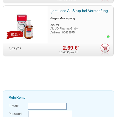
Lactulose AL Sirup bei Verstopfung
3
Gegen Verstopfung
200
ml
ALIUD Pharma GmbH
Artikelnr.
08423875
2)
- 61%
Sofor
2,69 €
*
1)
6,97 €
13,45 €
pro 1 l
Mein Konto
E-Mail:
Passwort: