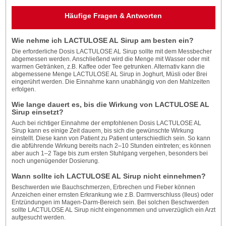
Häufige Fragen & Antworten
Wie nehme ich LACTULOSE AL Sirup am besten ein?
Die erforderliche Dosis LACTULOSE AL Sirup sollte mit dem Messbecher
abgemessen werden. Anschließend wird die Menge mit Wasser oder mit
warmen Getränken, z.B. Kaffee oder Tee getrunken. Alternativ kann die
abgemessene Menge LACTULOSE AL Sirup in Joghurt, Müsli oder Brei
eingerührt werden. Die Einnahme kann unabhängig von den Mahlzeiten
erfolgen.
Wie lange dauert es, bis die Wirkung von LACTULOSE AL
Sirup einsetzt?
Auch bei richtiger Einnahme der empfohlenen Dosis LACTULOSE AL
Sirup kann es einige Zeit dauern, bis sich die gewünschte Wirkung
einstellt. Diese kann von Patient zu Patient unterschiedlich sein. So kann
die abführende Wirkung bereits nach 2–10 Stunden eintreten; es können
aber auch 1–2 Tage bis zum ersten Stuhlgang vergehen, besonders bei
noch ungenügender Dosierung.
Wann sollte ich LACTULOSE AL Sirup nicht einnehmen?
Beschwerden wie Bauchschmerzen, Erbrechen und Fieber können
Anzeichen einer ernsten Erkrankung wie z.B. Darmverschluss (Ileus) oder
Entzündungen im Magen-Darm-Bereich sein. Bei solchen Beschwerden
sollte LACTULOSE AL Sirup nicht eingenommen und unverzüglich ein Arzt
aufgesucht werden.