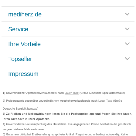
mediherz.de
Service
Glossar
Themenwelten
Ihre Vorteile
Rücksendemöglichkeit
Häufig gestellte Fragen
Reklamationsformular
Impressum
Topseller
Rezeptlieferung
Paketlieferstatus
Datenschutz
Bonusprogramm
Lieferung und Bezahlung
Widerrufsbelehrung
Impressum
Grippostad
Gutschein und Rabatte
Versandkosten
AGB
Bepanthen
Kundenbewertung
Passwort vergessen
Barrierefreiheitserklärung
Cetirizin
Bestellung Post & Fax
Bestellschein ausfüllen
1) Unverbindlicher Apothekenverkaufspreis nach
Cookie-Einstellungen
Lauer-Taxe
(Große Deutsche Spezialitätentaxe)
Orthomol
Deutscher Service Preis
Newsletteranmeldung
2) Preisersparnis gegenüber unverbindlichem Apothekenverkaufspreis nach
Vertrag widerrufen
Lauer-Taxe
(Große
Aspirin
Deutsche Spezialitätentaxe)
Formoline
3) Zu Risiken und Nebenwirkungen lesen Sie die Packungsbeilage und fragen Sie Ihre Ärztin,
Ihren Arzt oder in Ihrer Apotheke.
Wick
4) Unverbindliche Preisempfehlung des Herstellers. Die angegebenen Preise beinhalten die gesetzlich
Eucerin
vorgeschriebene Mehrwertsteuer.
5) Gutschein gültig bei Erstbestellung rezeptfreier Artikel. Registrierung unbedingt notwendig. Keine