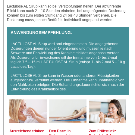
Lactulose AL Sirup kann so bei Verstopfungen helfen. Der abführende
Effekt kann nach 2 – 10 Stunden eintreten, bei ungenügender Dosierung
können bis zum ersten Stuhlgang 24 bis 48 Stunden vergehen. Die
Dosierung muss je nach Bedürfnis individuell angepasst werden.
ANWENDUNGSEMPFEHLUNG:
LACTULOSE AL Sirup wird oral eingenommen. Die angegebenen
Dosierungen dienen nur der Orientierung und müssen je nach
Schwere und Entwicklung des Krank­heitsbildes angepasst werden.
Als Dosierung für Erwachsene gilt die Einnahme von 1- bis 2-mal
täglich 7,5 – 15 ml LACTULOSE AL Sirup (entspr. 1- bis 2-mal 5 – 10 g
Lactulose/Tag).
LACTULOSE AL Sirup kann in Wasser oder anderen Flüssigkeiten
aufgelöst bzw. verdünnt werden. Die Einnahme kann unabhängig von
den Mahlzeiten erfolgen. Die Behandlungsdauer richtet sich nach der
Entwicklung des Krankheitsbildes.
Ausreichend trinken
Den Darm in
Zum Frühstück: