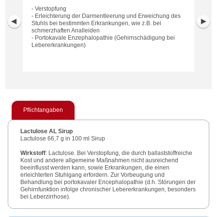
- Verstopfung
- Erleichterung der Darmentleerung und Erweichung des
Stuhls bei bestimmten Erkrankungen, wie z.B. bei
schmerzhaften Analleiden
- Portokavale Enzephalopathie (Gehirnschädigung bei
Lebererkrankungen)
Pflichtangaben
Lactulose AL Sirup
Lactulose 66,7 g in 100 ml Sirup
Wirkstoff
: Lactulose. Bei Verstopfung, die durch ballaststoffreiche
Kost und andere allgemeine Maßnahmen nicht ausreichend
beeinflusst werden kann, sowie Erkrankungen, die einen
erleichterten Stuhlgang erfordern. Zur Vorbeugung und
Behandlung bei portokavaler Encephalopathie (d.h. Störungen der
Gehirnfunktion infolge chronischer Lebererkrankungen, besonders
bei Leberzirrhose).
Hinweis
: Enthält Fructose, Galactose und Lactose.