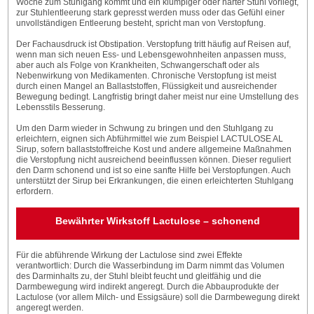
Woche zum Stuhlgang kommt und ein klumpiger oder harter Stuhl vorliegt,
zur Stuhlentleerung stark gepresst werden muss oder das Gefühl einer
unvollständigen Entleerung besteht, spricht man von Verstopfung.
Der Fachausdruck ist Obstipation. Verstopfung tritt häufig auf Reisen auf,
wenn man sich neuen Ess- und Lebensgewohnheiten anpassen muss,
aber auch als Folge von Krankheiten, Schwangerschaft oder als
Nebenwirkung von Medikamenten. Chronische Verstopfung ist meist
durch einen Mangel an Ballaststoffen, Flüssigkeit und ausreichender
Bewegung bedingt. Langfristig bringt daher meist nur eine Umstellung des
Lebensstils Besserung.
Um den Darm wieder in Schwung zu bringen und den Stuhlgang zu
erleichtern, eignen sich Abführmittel wie zum Beispiel LACTULOSE AL
Sirup, sofern ballaststoffreiche Kost und andere allgemeine Maßnahmen
die Verstopfung nicht ausreichend beeinflussen können. Dieser reguliert
den Darm schonend und ist so eine sanfte Hilfe bei Verstopfungen. Auch
unterstützt der Sirup bei Erkrankungen, die einen erleichterten Stuhlgang
erfordern.
Bewährter Wirkstoff Lactulose – schonend
Für die abführende Wirkung der Lactulose sind zwei Effekte
verantwortlich: Durch die Wasserbindung im Darm nimmt das Volumen
des Darminhalts zu, der Stuhl bleibt feucht und gleitfähig und die
Darmbewegung wird indirekt angeregt. Durch die Abbauprodukte der
Lactulose (vor allem Milch- und Essigsäure) soll die Darmbewegung direkt
angeregt werden.