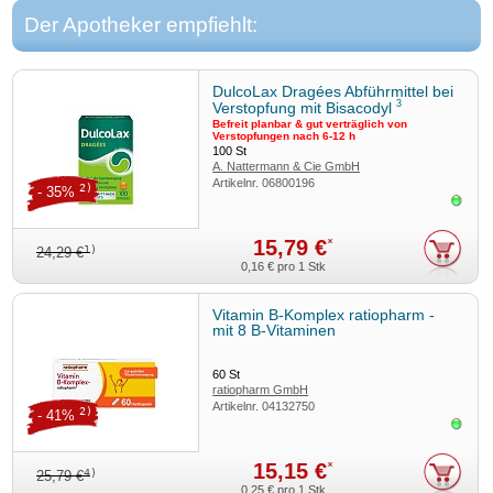
Zu Risiken und Nebenwirkungen lesen Sie die Packungsbeilage
und fragen Sie Ihre Ärztin, Ihren Arzt oder in Ihrer Apotheke.
Der Apotheker empfiehlt:
ALIUD PHARMA GmbH, Postfach 1380, 89146 Laichingen
Stand
: Juni 2022
DulcoLax Dragées Abführmittel bei
3
Verstopfung mit Bisacodyl
Befreit planbar & gut verträglich von
Verstopfungen nach 6-12 h
100
St
A. Nattermann & Cie GmbH
Artikelnr.
06800196
2)
- 35%
Sofor
15,79 €
*
1)
24,29 €
0,16 €
pro 1 Stk
Vitamin B-Komplex ratiopharm -
mit 8 B-Vitaminen
60
St
ratiopharm GmbH
Artikelnr.
04132750
2)
- 41%
Sofor
15,15 €
*
4)
25,79 €
0,25 €
pro 1 Stk