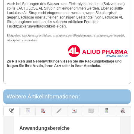
Auch bei Störungen des Wasser- und Elektrolythaushaltes (Salzverluste)
sollte LACTULOSE AL Sirup nicht eingenommen werden. Ebenso sollte
Lactulose AL Sirup nicht eingenommen werden, wenn Sie allergisch
gegen Lactulose oder auf einen sonstigen Bestandteil von Lactulose AL
Sirup reagieren oder an der seltenen erblichen Form der
Fruchtzuckerunverträglichkeit leiden.
Bildquellen: istockphoto.com/fizkes, istockphoto.com/PeopleImages, istockphoto.com/nerudol,
istockphoto.com/andresr
Zu Risiken und Nebenwirkungen lesen Sie die Packungsbeilage und
fragen Sie Ihre Ärztin, Ihren Arzt oder in Ihrer Apotheke.
Weitere Artikelinformationen:
Anwendungs-
Anwendung
Dosierung
Gegen-
Neben-
Hinweise
Wirkung
Wirkstoff
bereiche
anzeigen
wirkungen
Anwendungsbereiche