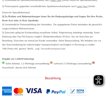
Bestellschein ausfüllen
1) Unverbindlicher Apothekenverkaufspreis nach
Cookie-Einstellungen
Lauer-Taxe
(Große Deutsche Spezialitätentaxe)
Orthomol
Deutscher Service Preis
Newsletteranmeldung
2) Preisersparnis gegenüber unverbindlichem Apothekenverkaufspreis nach
Vertrag widerrufen
Lauer-Taxe
(Große
Aspirin
Deutsche Spezialitätentaxe)
Formoline
3) Zu Risiken und Nebenwirkungen lesen Sie die Packungsbeilage und fragen Sie Ihre Ärztin,
Ihren Arzt oder in Ihrer Apotheke.
Wick
4) Unverbindliche Preisempfehlung des Herstellers. Die angegebenen Preise beinhalten die gesetzlich
Eucerin
vorgeschriebene Mehrwertsteuer.
5) Gutschein gültig bei Erstbestellung rezeptfreier Artikel. Registrierung unbedingt notwendig. Keine
Basica
Einlösung über Pay-Pal Express möglich. Mindestbestellwert 50 Euro. Nur ein Gutschein pro
Bestellung. Gutschein nur einmal pro Kunde verwendbar. Keine Barauszahlung. Wir behalten uns vor,
den Gutscheinbetrag bei unberechtigter Inanspruchnahme nachträglich in Rechnung zu stellen.
*Alle Preise inkl. gesetzl. MwSt., zzgl.
Versandkostenpauschale
.
Angabe zur Lieferfristanzeige
Sofort lieferbar, 1-2 Werktage (versandfertig)
Lieferzeit 2-3 Werktage (versandfertig)
Ausverkauft, derzeit nicht lieferbar
Bezahlung