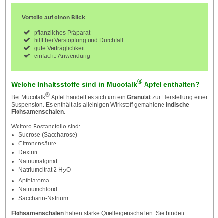
Vorteile auf einen Blick
pflanzliches Präparat
hilft bei Verstopfung und Durchfall
gute Verträglichkeit
einfache Anwendung
®
Welche Inhaltsstoffe sind in Mucofalk
Apfel enthalten?
®
Bei Mucofalk
Apfel handelt es sich um ein
Granulat
zur Herstellung einer
Suspension. Es enthält als alleinigen Wirkstoff gemahlene
indische
Flohsamenschalen
.
Weitere Bestandteile sind:
Sucrose (Saccharose)
Citronensäure
Dextrin
Natriumalginat
Natriumcitrat 2 H
O
2
Apfelaroma
Natriumchlorid
Saccharin-Natrium
Flohsamenschalen
haben starke Quelleigenschaften. Sie binden