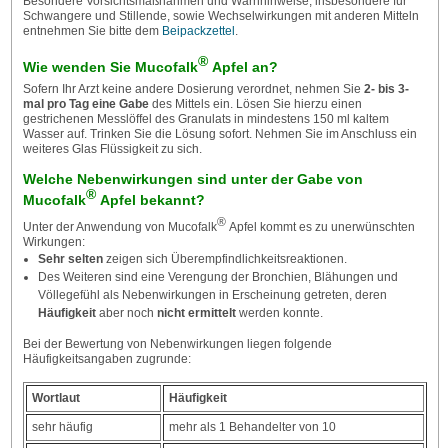
Besondere Vorsichtsmaßnahmen und Warnhinweise, insbesondere für
Schwangere und Stillende, sowie Wechselwirkungen mit anderen Mitteln
entnehmen Sie bitte dem
Beipackzettel
.
®
Wie wenden Sie
Mucofalk
Apfel
an?
Sofern Ihr Arzt keine andere Dosierung verordnet, nehmen Sie
2- bis 3-
mal pro Tag eine Gabe
des Mittels ein. Lösen Sie hierzu einen
gestrichenen Messlöffel des Granulats in mindestens 150 ml kaltem
Wasser auf. Trinken Sie die Lösung sofort. Nehmen Sie im Anschluss ein
weiteres Glas Flüssigkeit zu sich.
Welche Nebenwirkungen sind unter der Gabe von
®
Mucofalk
Apfel
bekannt?
®
Unter der Anwendung von Mucofalk
Apfel kommt es zu unerwünschten
Wirkungen:
Sehr selten
zeigen sich Überempfindlichkeitsreaktionen.
Des Weiteren sind eine Verengung der Bronchien, Blähungen und
Völlegefühl als Nebenwirkungen in Erscheinung getreten, deren
Häufigkeit
aber noch
nicht ermittelt
werden konnte.
Bei der Bewertung von Nebenwirkungen liegen folgende
Häufigkeitsangaben zugrunde:
Wortlaut
Häufigkeit
sehr häufig
mehr als 1 Behandelter von 10