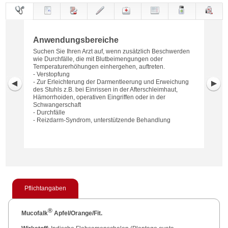
Anwendungs-
Anwendung
Dosierung
Gegen-
Neben-
Hinweise
Wirkung
Wirkstoff
bereiche
anzeigen
wirkungen
Anwendungsbereiche
Suchen Sie Ihren Arzt auf, wenn zusätzlich Beschwerden
wie Durchfälle, die mit Blutbeimengungen oder
Temperaturerhöhungen einhergehen, auftreten.
- Verstopfung
- Zur Erleichterung der Darmentleerung und Erweichung
des Stuhls z.B. bei Einrissen in der Afterschleimhaut,
Hämorrhoiden, operativen Eingriffen oder in der
Schwangerschaft
- Durchfälle
- Reizdarm-Syndrom, unterstützende Behandlung
Pflichtangaben
®
Mucofalk
Apfel/Orange/Fit.