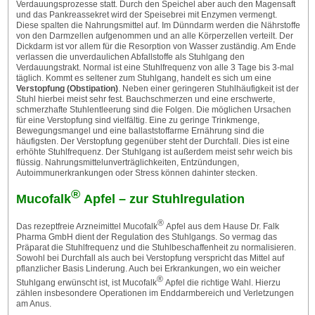
Verdauungsprozesse statt. Durch den Speichel aber auch den Magensaft
und das Pankreassekret wird der Speisebrei mit Enzymen vermengt.
Diese spalten die Nahrungsmittel auf. Im Dünndarm werden die Nährstoffe
von den Darmzellen aufgenommen und an alle Körperzellen verteilt. Der
Dickdarm ist vor allem für die Resorption von Wasser zuständig. Am Ende
verlassen die unverdaulichen Abfallstoffe als Stuhlgang den
Verdauungstrakt. Normal ist eine Stuhlfrequenz von alle 3 Tage bis 3-mal
täglich. Kommt es seltener zum Stuhlgang, handelt es sich um eine
Verstopfung (Obstipation)
. Neben einer geringeren Stuhlhäufigkeit ist der
Stuhl hierbei meist sehr fest. Bauchschmerzen und eine erschwerte,
schmerzhafte Stuhlentleerung sind die Folgen. Die möglichen Ursachen
für eine Verstopfung sind vielfältig. Eine zu geringe Trinkmenge,
Bewegungsmangel und eine ballaststoffarme Ernährung sind die
häufigsten. Der Verstopfung gegenüber steht der Durchfall. Dies ist eine
erhöhte Stuhlfrequenz. Der Stuhlgang ist außerdem meist sehr weich bis
flüssig. Nahrungsmittelunverträglichkeiten, Entzündungen,
Autoimmunerkrankungen oder Stress können dahinter stecken.
®
Mucofalk
Apfel – zur Stuhlregulation
®
Das rezeptfreie Arzneimittel Mucofalk
Apfel aus dem Hause Dr. Falk
Pharma GmbH dient der Regulation des Stuhlgangs. So vermag das
Präparat die Stuhlfrequenz und die Stuhlbeschaffenheit zu normalisieren.
Sowohl bei Durchfall als auch bei Verstopfung verspricht das Mittel auf
pflanzlicher Basis Linderung. Auch bei Erkrankungen, wo ein weicher
®
Stuhlgang erwünscht ist, ist Mucofalk
Apfel die richtige Wahl. Hierzu
zählen insbesondere Operationen im Enddarmbereich und Verletzungen
am Anus.