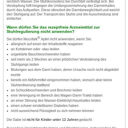
reichlich Wasser. Die Stuhlkonsistenz bei Durchfall verfestigt sich. Bei
Verstopfung hilft hingegen die Umfangsvermehrung des Darminhaltes
durch das Aufquellen. Diese stimuliert die Darmbeweglichkeit und weicht
den Stuhlgang auf. Der Transport des Stuhls und die Ausscheidung sind
einfacher.
Wann dürfen Sie das rezeptfreie Arzneimittel zur
Stuhlregulierung nicht anwenden?
®
Sie dürfen Mucofalk
Apfel nicht anwenden, wenn Sie:
allergisch auf einen der Inhaltsstoffe reagieren
an Kotsteinen oder -stau leiden
ungeklärte Bauchbeschwerden haben
seit mehr als 2 Wochen an einer plötzlichen Veränderung des
Stuhlgangs leiden
Blutungen aus dem Darm haben, deren Ursache noch nicht abgeklärt
wurde
bereits ein Abführmittel eingenommen haben, wonach aber keine
Stuhlentleerung stattfand
an Schluckbeschwerden und Brechreiz leiden
eine Verengung im Bereich des Magen-Darm-Trakts haben
an einer Störung des Wasser-Elektrolyt-Haushaltes leiden
einen schwer einstellbaren Diabetes haben
nicht ausreichend Flüssigkeit zu sich nehmen können
Die Gabe ist
nicht für Kinder unter 12 Jahren
gedacht.