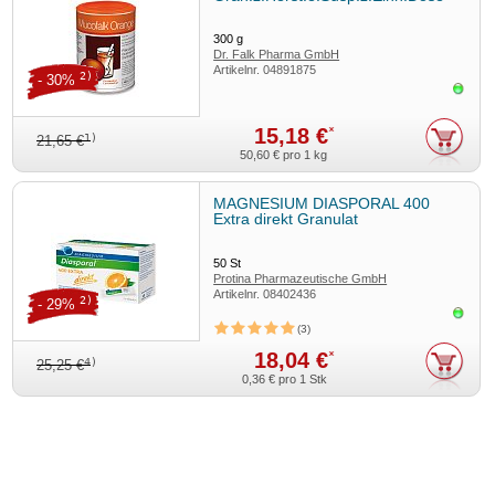
300
g
Dr. Falk Pharma GmbH
Artikelnr.
04891875
2)
- 30%
Sofor
15,18 €
*
1)
21,65 €
50,60 €
pro 1 kg
MAGNESIUM DIASPORAL 400
Extra direkt Granulat
50
St
Protina Pharmazeutische GmbH
Artikelnr.
08402436
2)
- 29%
Sofor
3
18,04 €
*
4)
25,25 €
0,36 €
pro 1 Stk