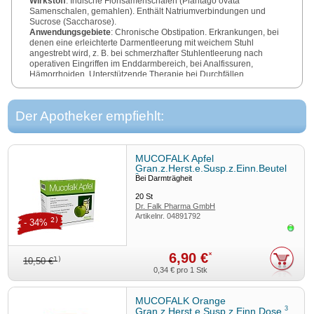
Wirkstoff
: Indische Flohsamenschalen (Plantago ovata
Samenschalen, gemahlen). Enthält Natriumverbindungen und
Sucrose (Saccharose).
Anwendungsgebiete
: Chronische Obstipation. Erkrankungen, bei
denen eine erleichterte Darmentleerung mit weichem Stuhl
angestrebt wird, z. B. bei schmerzhafter Stuhlentleerung nach
operativen Eingriffen im Enddarmbereich, bei Analfissuren,
Hämorrhoiden. Unterstützende Therapie bei Durchfällen
unterschiedlicher Ursache. Erkrankungen, bei denen eine
Erhöhung der täglichen Ballaststoffaufnahme angestrebt wird, z. B.
bei Reizdarmsyndrom, wenn die Obstipation im Vordergrund steht.
Der Apotheker empfiehlt:
®
Zusätzlich Mucofalk
Fit: Unterstützend zu einer Diät bei
Hypercholesterinämie. Packungsgrößen: 20 Btl., 100 Btl., 150 g
®
Dose, 300 g Dose, Mucofalk
Fit nur in Btl.
MUCOFALK Apfel
Zu Risiken und Nebenwirkungen lesen Sie die Packungsbeilage
Gran.z.Herst.e.Susp.z.Einn.Beutel
und fragen Sie Ihre Ärztin, Ihren Arzt oder in Ihrer Apotheke.
3
Bei Darmträgheit
20
St
Dr. Falk Pharma GmbH, Leinenweberstr. 5, 79108 Freiburg,
Dr. Falk Pharma GmbH
Germany, www.drfalkpharma.de
Artikelnr.
04891792
Stand
: 10/2018
2)
- 34%
Sofor
6,90 €
*
1)
10,50 €
0,34 €
pro 1 Stk
MUCOFALK Orange
3
Gran.z.Herst.e.Susp.z.Einn.Dose