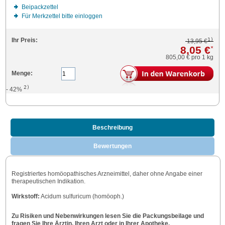
Beipackzettel
Für Merkzettel bitte einloggen
1)
Ihr Preis:
13,95 €
8,05 €
*
805,00 €
pro 1 kg
Menge:
2)
- 42%
Beschreibung
Bewertungen
Registriertes homöopathisches Arzneimittel, daher ohne Angabe einer
therapeutischen Indikation.
Wirkstoff:
Acidum sulfuricum (homöoph.)
Zu Risiken und Nebenwirkungen lesen Sie die Packungsbeilage und
fragen Sie Ihre Ärztin, Ihren Arzt oder in Ihrer Apotheke.