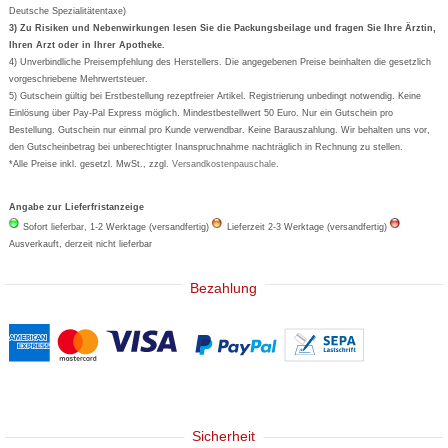
Deutsche Spezialitätentaxe)
Formoline
3) Zu Risiken und Nebenwirkungen lesen Sie die Packungsbeilage und fragen Sie Ihre Ärztin,
Ihren Arzt oder in Ihrer Apotheke.
Wick
4) Unverbindliche Preisempfehlung des Herstellers. Die angegebenen Preise beinhalten die gesetzlich
Eucerin
vorgeschriebene Mehrwertsteuer.
5) Gutschein gültig bei Erstbestellung rezeptfreier Artikel. Registrierung unbedingt notwendig. Keine
Basica
Einlösung über Pay-Pal Express möglich. Mindestbestellwert 50 Euro. Nur ein Gutschein pro
Bestellung. Gutschein nur einmal pro Kunde verwendbar. Keine Barauszahlung. Wir behalten uns vor,
den Gutscheinbetrag bei unberechtigter Inanspruchnahme nachträglich in Rechnung zu stellen.
*Alle Preise inkl. gesetzl. MwSt., zzgl.
Versandkostenpauschale
.
Angabe zur Lieferfristanzeige
Sofort lieferbar, 1-2 Werktage (versandfertig)
Lieferzeit 2-3 Werktage (versandfertig)
Ausverkauft, derzeit nicht lieferbar
Bezahlung
Sicherheit