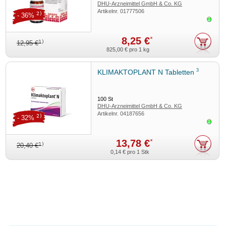
DHU-Arzneimittel GmbH & Co. KG
Artikelnr.
01777506
2)
- 36%
Sofor
8,25 €
*
1)
12,95 €
825,00 €
pro 1 kg
3
KLIMAKTOPLANT N Tabletten
100
St
DHU-Arzneimittel GmbH & Co. KG
Artikelnr.
04187656
2)
- 32%
Sofor
13,78 €
*
1)
20,40 €
0,14 €
pro 1 Stk