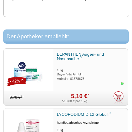
Der Apotheker empfiehlt:
BEPANTHEN Augen- und
3
Nasensalbe
10
g
Bayer Vital GmbH
Artikelnr.
01578675
2)
- 42%
Sofor
5,10 €
*
1)
8,78 €
510,00 €
pro 1 kg
3
LYCOPODIUM D 12 Globuli
homöopathisches Arzneimittel
10
g