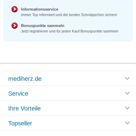
Informationsservice
immer Top informiert und die besten Schnäppchen sichern
Bonuspunkte sammeln
Jetzt registrieren und für jeden Kauf Bonuspunkte sammeln
mediherz.de
Service
Glossar
Themenwelten
Ihre Vorteile
Rücksendemöglichkeit
Häufig gestellte Fragen
Reklamationsformular
Impressum
Topseller
Rezeptlieferung
Paketlieferstatus
Datenschutz
Bonusprogramm
Lieferung und Bezahlung
Widerrufsbelehrung