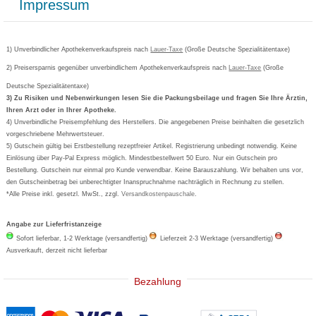
Impressum
Grippostad
Gutschein und Rabatte
Versandkosten
AGB
Bepanthen
Kundenbewertung
Passwort vergessen
Barrierefreiheitserklärung
Cetirizin
Bestellung Post & Fax
Bestellschein ausfüllen
1) Unverbindlicher Apothekenverkaufspreis nach
Cookie-Einstellungen
Lauer-Taxe
(Große Deutsche Spezialitätentaxe)
Orthomol
Deutscher Service Preis
Newsletteranmeldung
2) Preisersparnis gegenüber unverbindlichem Apothekenverkaufspreis nach
Vertrag widerrufen
Lauer-Taxe
(Große
Aspirin
Deutsche Spezialitätentaxe)
Formoline
3) Zu Risiken und Nebenwirkungen lesen Sie die Packungsbeilage und fragen Sie Ihre Ärztin,
Ihren Arzt oder in Ihrer Apotheke.
Wick
4) Unverbindliche Preisempfehlung des Herstellers. Die angegebenen Preise beinhalten die gesetzlich
Eucerin
vorgeschriebene Mehrwertsteuer.
5) Gutschein gültig bei Erstbestellung rezeptfreier Artikel. Registrierung unbedingt notwendig. Keine
Basica
Einlösung über Pay-Pal Express möglich. Mindestbestellwert 50 Euro. Nur ein Gutschein pro
Bestellung. Gutschein nur einmal pro Kunde verwendbar. Keine Barauszahlung. Wir behalten uns vor,
den Gutscheinbetrag bei unberechtigter Inanspruchnahme nachträglich in Rechnung zu stellen.
*Alle Preise inkl. gesetzl. MwSt., zzgl.
Versandkostenpauschale
.
Angabe zur Lieferfristanzeige
Sofort lieferbar, 1-2 Werktage (versandfertig)
Lieferzeit 2-3 Werktage (versandfertig)
Ausverkauft, derzeit nicht lieferbar
Bezahlung