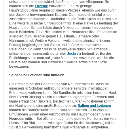
entscheidend und erleichtert das Eindringen von Allergenen. So
können sich die
Ekzeme
entwickeln. Eine zu geringe
Hautfettproduktion begünstigt diesen Prozess, ebenso wie das durch
den Juckreiz hervorgerufene Kratzen. Denn dadurch erfolgt eine
zusätzliche mechanische Hautirritation, ein Teufelskreis baut sich auf.
Eine weitere Ursache für Neurodermitis ist eine starke Besiedlung der
Haut und der Schleimhäute durch Mikroorganismen, insbesondere
durch Bakterien. Zusätzlich leiden viele Neurodermitis – Patienten an
Allergien, zum Beispiel gegen Hausstaub, Tierhaare oder
Nahrungsmittel. Weitere Faktoren, welche eine atopische Ekzem
Bildung begünstigen sind Stress und äuβere mechanische
Reizungen. So kann Stress beispielsweise durch Schlafmangel
entstehen, der seinerseits durch den
Juckreiz
bedingt ist. Bei der
Bekleidung sollte man auf grobe Materialien verzichten, welche die
Haut reizen können und stattdessen weiche sowie glatte Stoffe
bevorzugen.
Salben und Lotionen sind hilfreich
Ein Problem bei der Behandlung von Neurodermitis ist, dass sie
einerseits in Schüben auftritt und andererseits die Intensität der
Erkrankung variieren kann. Die Bandbreite reicht von trockener Haut,
über Ekzem Bildung bis hin zu schwer ausgeprägten Ekzemen und
kaum erträglichen Juckreiz. Bei leichten Erkrankungsformen kommt
der Hauthygiene eine groβe Bedeutung zu.
Salben und Lotionen
können die Barrierefunktion der Haut stabilisieren. Öl in Wasser
Emulsionen wirken einer Austrocknung der Haut entgegen. Viele
Neurodermitis
– Betroffenen haben eine geringe Konzentration von
Harnstoff im Blut, der ein wichtiger Faktor für die Hautfeuchtigkeit ist.
So ist die Anwendung harnstoffhaltiger Präparate zu empfehlen.