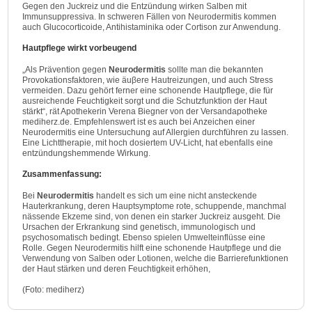
Gegen den Juckreiz und die Entzündung wirken Salben mit
Immunsuppressiva. In schweren Fällen von Neurodermitis kommen
auch Glucocorticoide, Antihistaminika oder Cortison zur Anwendung.
Hautpflege wirkt vorbeugend
„Als Prävention gegen
Neurodermitis
sollte man die bekannten
Provokationsfaktoren, wie äuβere Hautreizungen, und auch Stress
vermeiden. Dazu gehört ferner eine schonende Hautpflege, die für
ausreichende Feuchtigkeit sorgt und die Schutzfunktion der Haut
stärkt“, rät Apothekerin Verena Biegner von der Versandapotheke
mediherz.de. Empfehlenswert ist es auch bei Anzeichen einer
Neurodermitis eine Untersuchung auf Allergien durchführen zu lassen.
Eine Lichttherapie, mit hoch dosiertem UV-Licht, hat ebenfalls eine
entzündungshemmende Wirkung.
Zusammenfassung:
Bei
Neurodermitis
handelt es sich um eine nicht ansteckende
Hauterkrankung, deren Hauptsymptome rote, schuppende, manchmal
nässende Ekzeme sind, von denen ein starker Juckreiz ausgeht. Die
Ursachen der Erkrankung sind genetisch, immunologisch und
psychosomatisch bedingt. Ebenso spielen Umwelteinflüsse eine
Rolle. Gegen Neurodermitis hilft eine schonende Hautpflege und die
Verwendung von Salben oder Lotionen, welche die Barrierefunktionen
der Haut stärken und deren Feuchtigkeit erhöhen,
(Foto: mediherz)