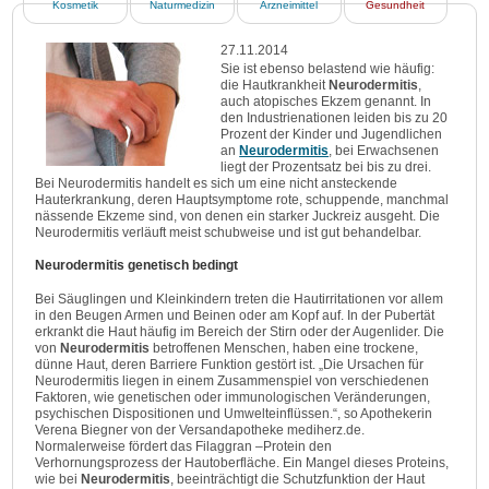
Kosmetik
Naturmedizin
Arzneimittel
Gesundheit
27.11.2014
Sie ist ebenso belastend wie häufig:
die Hautkrankheit
Neurodermitis
,
auch atopisches Ekzem genannt. In
den Industrienationen leiden bis zu 20
Prozent der Kinder und Jugendlichen
an
Neurodermitis
, bei Erwachsenen
liegt der Prozentsatz bei bis zu drei.
Bei Neurodermitis handelt es sich um eine nicht ansteckende
Hauterkrankung, deren Hauptsymptome rote, schuppende, manchmal
nässende Ekzeme sind, von denen ein starker Juckreiz ausgeht. Die
Neurodermitis verläuft meist schubweise und ist gut behandelbar.
Neurodermitis genetisch bedingt
Bei Säuglingen und Kleinkindern treten die Hautirritationen vor allem
in den Beugen Armen und Beinen oder am Kopf auf. In der Pubertät
erkrankt die Haut häufig im Bereich der Stirn oder der Augenlider. Die
von
Neurodermitis
betroffenen Menschen, haben eine trockene,
dünne Haut, deren Barriere Funktion gestört ist. „Die Ursachen für
Neurodermitis liegen in einem Zusammenspiel von verschiedenen
Faktoren, wie genetischen oder immunologischen Veränderungen,
psychischen Dispositionen und Umwelteinflüssen.“, so Apothekerin
Verena Biegner von der Versandapotheke mediherz.de.
Normalerweise fördert das Filaggran –Protein den
Verhornungsprozess der Hautoberfläche. Ein Mangel dieses Proteins,
wie bei
Neurodermitis
, beeinträchtigt die Schutzfunktion der Haut