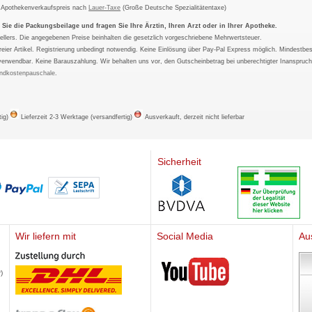
m Apothekenverkaufspreis nach
Lauer-Taxe
(Große Deutsche Spezialitätentaxe)
ie die Packungsbeilage und fragen Sie Ihre Ärztin, Ihren Arzt oder in Ihrer Apotheke.
ellers. Die angegebenen Preise beinhalten die gesetzlich vorgeschriebene Mehrwertsteuer.
tfreier Artikel. Registrierung unbedingt notwendig. Keine Einlösung über Pay-Pal Express möglich. Mindestbes
verwendbar. Keine Barauszahlung. Wir behalten uns vor, den Gutscheinbetrag bei unberechtigter Inanspruc
ndkostenpauschale
.
tig)
Lieferzeit 2-3 Werktage (versandfertig)
Ausverkauft, derzeit nicht lieferbar
Sicherheit
Wir liefern mit
Social Media
Au
Mediherz
)