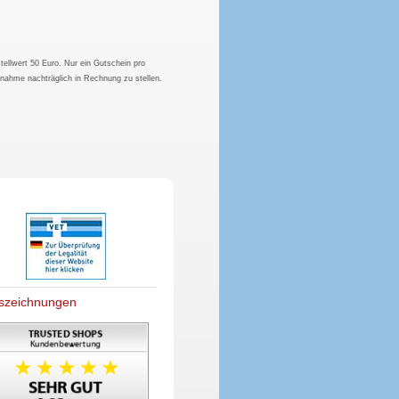
tellwert 50 Euro. Nur ein Gutschein pro
hnahme nachträglich in Rechnung zu stellen.
szeichnungen