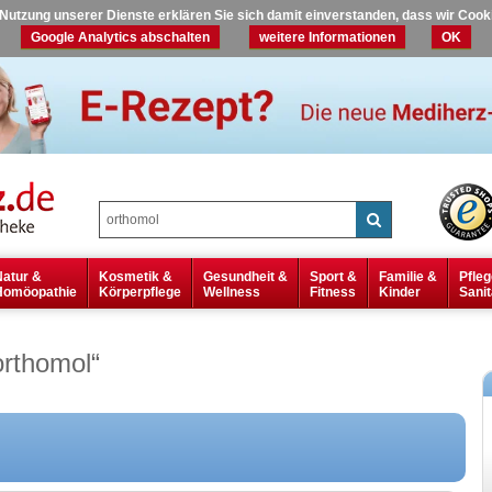
r Nutzung unserer Dienste erklären Sie sich damit einverstanden, dass wir Coo
Google Analytics abschalten
weitere Informationen
OK
Natur &
Kosmetik &
Gesundheit &
Sport &
Familie &
Pfleg
Homöopathie
Körperpflege
Wellness
Fitness
Kinder
Sanit
orthomol
“