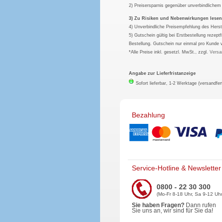
2) Preisersparnis gegenüber unverbindliche
3) Zu Risiken und Nebenwirkungen lesen S
4) Unverbindliche Preisempfehlung des Herst
5) Gutschein gültig bei Erstbestellung rezep
Bestellung. Gutschein nur einmal pro Kunde 
*Alle Preise inkl. gesetzl. MwSt., zzgl.
Versa
Angabe zur Lieferfristanzeige
Sofort lieferbar, 1-2 Werktage (versandfer
Bezahlung
Service-Hotline & Newsletter
0800 - 22 30 300
(Mo-Fr 8-18 Uhr, Sa 9-12 Uhr
Sie haben Fragen?
Dann rufen
Sie uns an, wir sind für Sie da!