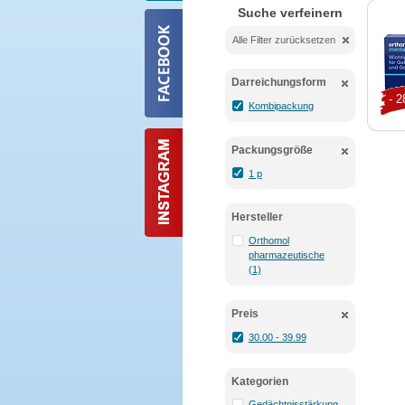
Suche verfeinern
Alle Filter zurücksetzen
Darreichungsform
- 
Kombipackung
Packungsgröße
1 p
Hersteller
Orthomol
pharmazeutische
(1)
Preis
30.00 - 39.99
Kategorien
Gedächtnisstärkung