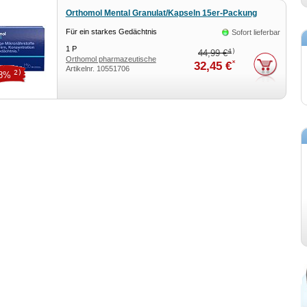
Orthomol Mental Granulat/Kapseln 15er-Packung
Für ein starkes Gedächtnis
Sofort lieferbar
1
P
4)
44,99 €
Orthomol pharmazeutische
*
32,45 €
Artikelnr.
10551706
2)
28%