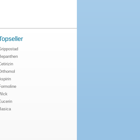
Topseller
Grippostad
Bepanthen
Cetirizin
Orthomol
Aspirin
Formoline
Wick
Eucerin
Basica