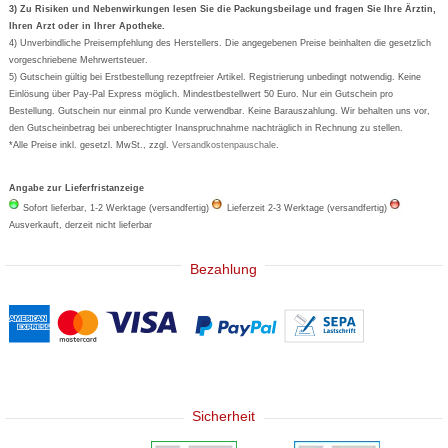
Formoline
3) Zu Risiken und Nebenwirkungen lesen Sie die Packungsbeilage und fragen Sie Ihre Ärztin,
Ihren Arzt oder in Ihrer Apotheke.
Wick
4) Unverbindliche Preisempfehlung des Herstellers. Die angegebenen Preise beinhalten die gesetzlich
Eucerin
vorgeschriebene Mehrwertsteuer.
5) Gutschein gültig bei Erstbestellung rezeptfreier Artikel. Registrierung unbedingt notwendig. Keine
Basica
Einlösung über Pay-Pal Express möglich. Mindestbestellwert 50 Euro. Nur ein Gutschein pro
Bestellung. Gutschein nur einmal pro Kunde verwendbar. Keine Barauszahlung. Wir behalten uns vor,
den Gutscheinbetrag bei unberechtigter Inanspruchnahme nachträglich in Rechnung zu stellen.
*Alle Preise inkl. gesetzl. MwSt., zzgl.
Versandkostenpauschale
.
Angabe zur Lieferfristanzeige
Sofort lieferbar, 1-2 Werktage (versandfertig)
Lieferzeit 2-3 Werktage (versandfertig)
Ausverkauft, derzeit nicht lieferbar
Bezahlung
Sicherheit