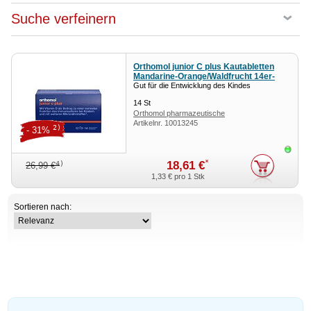
Suche verfeinern
Orthomol junior C plus Kautabletten
Mandarine-Orange/Waldfrucht 14er-
Gut für die Entwicklung des Kindes
Packung
14
St
Orthomol pharmazeutische
Artikelnr.
10013245
2)
- 31%
Sofor
*
18,61 €
4)
26,99 €
1,33 €
pro 1 Stk
Sortieren nach: