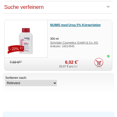
Suche verfeinern
NUMIS med Urea 5% Körperlotion
300
ml
Schröder Cosmetics GmbH & Co. KG
Artikelnr.
16614945
2)
- 22%
Sofor
*
6,02 €
4)
7,69 €
20,07 €
pro 1 l
Sortieren nach: