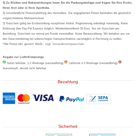
Formoline
3) Zu Risiken und Nebenwirkungen lesen Sie die Packungsbeilage und fragen Sie Ihre Ärztin,
Ihren Arzt oder in Ihrer Apotheke.
Wick
4) Unverbindliche Preisempfehlung des Herstellers. Die angegebenen Preise beinhalten die gesetzlich
Eucerin
vorgeschriebene Mehrwertsteuer.
5) Gutschein gültig bei Erstbestellung rezeptfreier Artikel. Registrierung unbedingt notwendig. Keine
Basica
Einlösung über Pay-Pal Express möglich. Mindestbestellwert 50 Euro. Nur ein Gutschein pro
Bestellung. Gutschein nur einmal pro Kunde verwendbar. Keine Barauszahlung. Wir behalten uns vor,
den Gutscheinbetrag bei unberechtigter Inanspruchnahme nachträglich in Rechnung zu stellen.
*Alle Preise inkl. gesetzl. MwSt., zzgl.
Versandkostenpauschale
.
Angabe zur Lieferfristanzeige
Sofort lieferbar, 1-2 Werktage (versandfertig)
Lieferzeit 2-3 Werktage (versandfertig)
Ausverkauft, derzeit nicht lieferbar
Bezahlung
Sicherheit