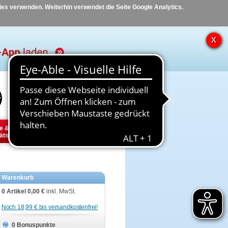
kies verwenden. Weiterhin verwendet die Seite Google Analytics.
Hilfe
Kontakt
e &
Diabetes
Tier
ätsbedarf
Warenkorb
0 Artikel
0,00 €
inkl. MwSt.
Noch 18,99 € bis versandkostenfrei!
0 Bonuspunkte