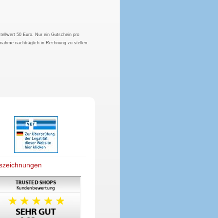
tellwert 50 Euro. Nur ein Gutschein pro
hnahme nachträglich in Rechnung zu stellen.
szeichnungen