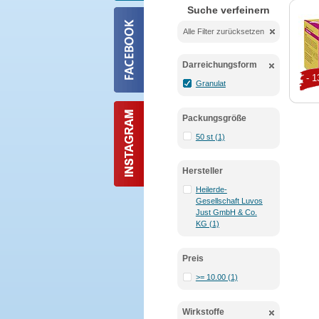
Suche verfeinern
Alle Filter zurücksetzen
Darreichungsform
- 
Granulat
Packungsgröße
50 st (1)
Hersteller
Heilerde-
Gesellschaft Luvos
Just GmbH & Co.
KG (1)
Preis
>= 10.00 (1)
Wirkstoffe