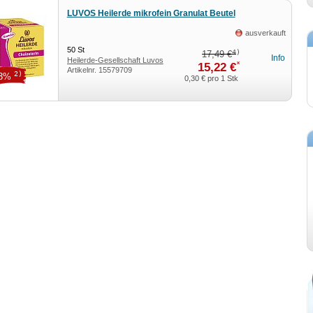
LUVOS Heilerde mikrofein Granulat Beutel
ausverkauft
50
St
4)
17,49 €
Info
Heilerde-Gesellschaft Luvos
*
15,22 €
Artikelnr.
15579709
Just GmbH & Co. KG
2)
13%
0,30 €
pro 1 Stk