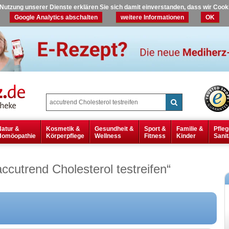
r Nutzung unserer Dienste erklären Sie sich damit einverstanden, dass wir Coo
Google Analytics abschalten
weitere Informationen
OK
Natur &
Kosmetik &
Gesundheit &
Sport &
Familie &
Pfleg
Homöopathie
Körperpflege
Wellness
Fitness
Kinder
Sanit
accutrend Cholesterol testreifen
“