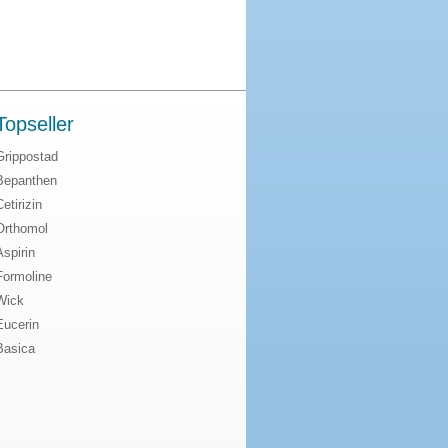
Topseller
Grippostad
Bepanthen
Cetirizin
Orthomol
Aspirin
Formoline
Wick
Eucerin
Basica