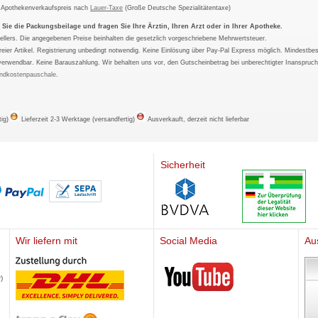
m Apothekenverkaufspreis nach
Lauer-Taxe
(Große Deutsche Spezialitätentaxe)
ie die Packungsbeilage und fragen Sie Ihre Ärztin, Ihren Arzt oder in Ihrer Apotheke.
ellers. Die angegebenen Preise beinhalten die gesetzlich vorgeschriebene Mehrwertsteuer.
tfreier Artikel. Registrierung unbedingt notwendig. Keine Einlösung über Pay-Pal Express möglich. Mindestbes
verwendbar. Keine Barauszahlung. Wir behalten uns vor, den Gutscheinbetrag bei unberechtigter Inanspruc
ndkostenpauschale
.
tig)
Lieferzeit 2-3 Werktage (versandfertig)
Ausverkauft, derzeit nicht lieferbar
Sicherheit
Wir liefern mit
Social Media
Au
Mediherz
)