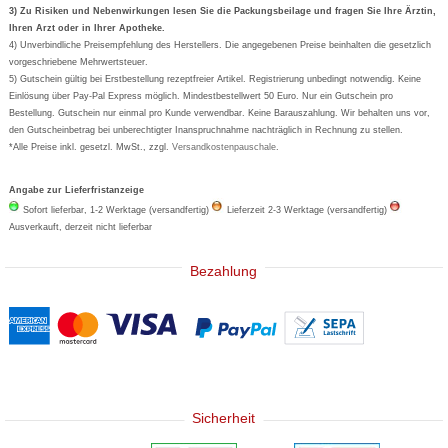
Formoline
3) Zu Risiken und Nebenwirkungen lesen Sie die Packungsbeilage und fragen Sie Ihre Ärztin,
Ihren Arzt oder in Ihrer Apotheke.
Wick
4) Unverbindliche Preisempfehlung des Herstellers. Die angegebenen Preise beinhalten die gesetzlich
Eucerin
vorgeschriebene Mehrwertsteuer.
5) Gutschein gültig bei Erstbestellung rezeptfreier Artikel. Registrierung unbedingt notwendig. Keine
Basica
Einlösung über Pay-Pal Express möglich. Mindestbestellwert 50 Euro. Nur ein Gutschein pro
Bestellung. Gutschein nur einmal pro Kunde verwendbar. Keine Barauszahlung. Wir behalten uns vor,
den Gutscheinbetrag bei unberechtigter Inanspruchnahme nachträglich in Rechnung zu stellen.
*Alle Preise inkl. gesetzl. MwSt., zzgl.
Versandkostenpauschale
.
Angabe zur Lieferfristanzeige
Sofort lieferbar, 1-2 Werktage (versandfertig)
Lieferzeit 2-3 Werktage (versandfertig)
Ausverkauft, derzeit nicht lieferbar
Bezahlung
Sicherheit