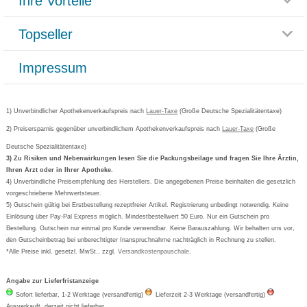
Ihre Vorteile
Rücksendemöglichkeit
Häufig gestellte Fragen
Reklamationsformular
Impressum
Topseller
Rezeptlieferung
Paketlieferstatus
Datenschutz
Bonusprogramm
Lieferung und Bezahlung
Widerrufsbelehrung
Impressum
Grippostad
Gutschein und Rabatte
Versandkosten
AGB
Bepanthen
Kundenbewertung
Passwort vergessen
Barrierefreiheitserklärung
Cetirizin
Bestellung Post & Fax
Bestellschein ausfüllen
1) Unverbindlicher Apothekenverkaufspreis nach
Cookie-Einstellungen
Lauer-Taxe
(Große Deutsche Spezialitätentaxe)
Orthomol
Deutscher Service Preis
Newsletteranmeldung
2) Preisersparnis gegenüber unverbindlichem Apothekenverkaufspreis nach
Vertrag widerrufen
Lauer-Taxe
(Große
Aspirin
Deutsche Spezialitätentaxe)
Formoline
3) Zu Risiken und Nebenwirkungen lesen Sie die Packungsbeilage und fragen Sie Ihre Ärztin,
Ihren Arzt oder in Ihrer Apotheke.
Wick
4) Unverbindliche Preisempfehlung des Herstellers. Die angegebenen Preise beinhalten die gesetzlich
Eucerin
vorgeschriebene Mehrwertsteuer.
5) Gutschein gültig bei Erstbestellung rezeptfreier Artikel. Registrierung unbedingt notwendig. Keine
Basica
Einlösung über Pay-Pal Express möglich. Mindestbestellwert 50 Euro. Nur ein Gutschein pro
Bestellung. Gutschein nur einmal pro Kunde verwendbar. Keine Barauszahlung. Wir behalten uns vor,
den Gutscheinbetrag bei unberechtigter Inanspruchnahme nachträglich in Rechnung zu stellen.
*Alle Preise inkl. gesetzl. MwSt., zzgl.
Versandkostenpauschale
.
Angabe zur Lieferfristanzeige
Sofort lieferbar, 1-2 Werktage (versandfertig)
Lieferzeit 2-3 Werktage (versandfertig)
Ausverkauft, derzeit nicht lieferbar