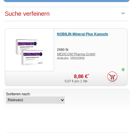
Suche verfeinern
NOBILIN Mineral Plus Kapseln
2X60
St
MEDICOM Pharma GmbH
Artikelnr.
05502806
Sofor
*
8,86 €
0,07 €
pro 1 Stk
Sortieren nach: