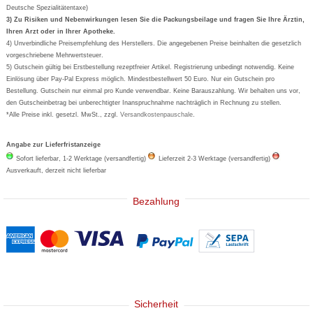
Deutsche Spezialitätentaxe)
Formoline
3) Zu Risiken und Nebenwirkungen lesen Sie die Packungsbeilage und fragen Sie Ihre Ärztin,
Ihren Arzt oder in Ihrer Apotheke.
Wick
4) Unverbindliche Preisempfehlung des Herstellers. Die angegebenen Preise beinhalten die gesetzlich
Eucerin
vorgeschriebene Mehrwertsteuer.
5) Gutschein gültig bei Erstbestellung rezeptfreier Artikel. Registrierung unbedingt notwendig. Keine
Basica
Einlösung über Pay-Pal Express möglich. Mindestbestellwert 50 Euro. Nur ein Gutschein pro
Bestellung. Gutschein nur einmal pro Kunde verwendbar. Keine Barauszahlung. Wir behalten uns vor,
den Gutscheinbetrag bei unberechtigter Inanspruchnahme nachträglich in Rechnung zu stellen.
*Alle Preise inkl. gesetzl. MwSt., zzgl.
Versandkostenpauschale
.
Angabe zur Lieferfristanzeige
Sofort lieferbar, 1-2 Werktage (versandfertig)
Lieferzeit 2-3 Werktage (versandfertig)
Ausverkauft, derzeit nicht lieferbar
Bezahlung
Sicherheit