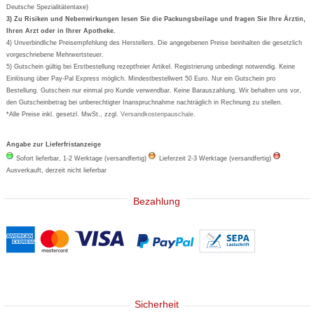
Deutsche Spezialitätentaxe)
Formoline
3) Zu Risiken und Nebenwirkungen lesen Sie die Packungsbeilage und fragen Sie Ihre Ärztin,
Ihren Arzt oder in Ihrer Apotheke.
Wick
4) Unverbindliche Preisempfehlung des Herstellers. Die angegebenen Preise beinhalten die gesetzlich
Eucerin
vorgeschriebene Mehrwertsteuer.
5) Gutschein gültig bei Erstbestellung rezeptfreier Artikel. Registrierung unbedingt notwendig. Keine
Basica
Einlösung über Pay-Pal Express möglich. Mindestbestellwert 50 Euro. Nur ein Gutschein pro
Bestellung. Gutschein nur einmal pro Kunde verwendbar. Keine Barauszahlung. Wir behalten uns vor,
den Gutscheinbetrag bei unberechtigter Inanspruchnahme nachträglich in Rechnung zu stellen.
*Alle Preise inkl. gesetzl. MwSt., zzgl.
Versandkostenpauschale
.
Angabe zur Lieferfristanzeige
Sofort lieferbar, 1-2 Werktage (versandfertig)
Lieferzeit 2-3 Werktage (versandfertig)
Ausverkauft, derzeit nicht lieferbar
Bezahlung
Sicherheit