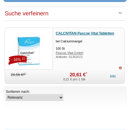
Suche verfeinern
CALCIVITAN Pascoe Vital Tabletten
bei Calciummangel
100
St
Pascoe Vital GmbH
Artikelnr.
01352072
2)
- 16%
ausv
*
20,61 €
4)
24,56 €
Info
0,21 €
pro 1 Stk
Sortieren nach: